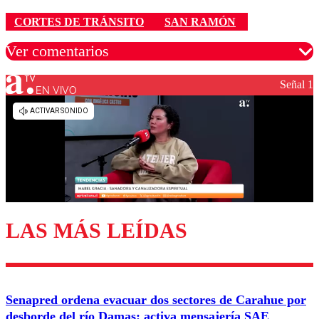
CORTES DE TRÁNSITO
SAN RAMÓN
Ver comentarios
Señal 1
EN VIVO
Los comentarios son moderados para garantizar un
diálogo respetuoso.
Nombre
Correo
LAS MÁS LEÍDAS
Enviar comentario
Senapred ordena evacuar dos sectores de Carahue por
desborde del río Damas: activa mensajería SAE