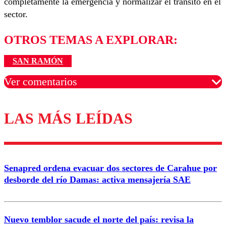
completamente la emergencia y normalizar el tránsito en el
sector.
OTROS TEMAS A EXPLORAR:
SAN RAMÓN
Ver comentarios
LAS MÁS LEÍDAS
Los comentarios son moderados para garantizar un
diálogo respetuoso.
Nombre
Senapred ordena evacuar dos sectores de Carahue por
Correo
desborde del río Damas: activa mensajería SAE
Nuevo temblor sacude el norte del país: revisa la