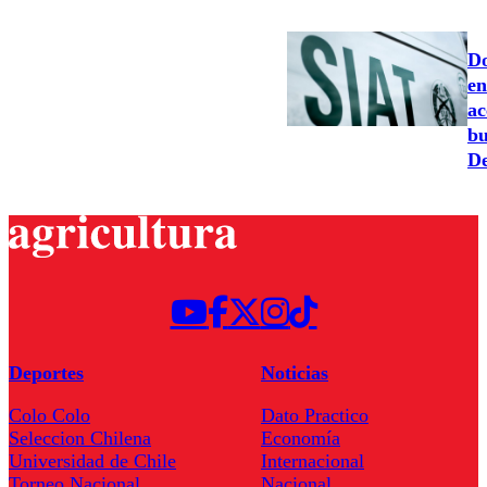
Do
en
ac
bu
De
Deportes
Noticias
Colo Colo
Dato Practico
Seleccion Chilena
Economía
Universidad de Chile
Internacional
Torneo Nacional
Nacional