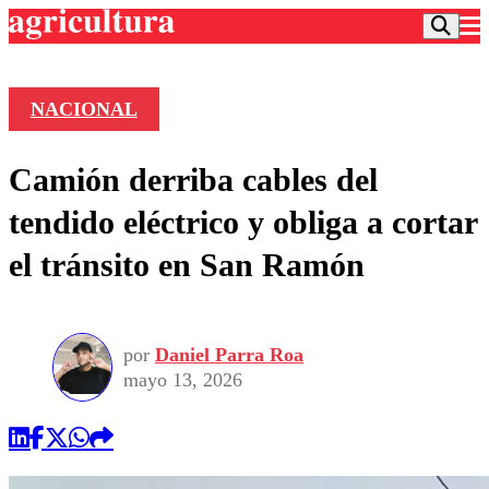
NACIONAL
Podcast
Camión derriba cables del
Frecuencias
Agricultura TV
tendido eléctrico y obliga a cortar
Deportes
el tránsito en San Ramón
Entretención
Colo Colo
Noticias
Motor
Vida Social
Otros Deportes
Dato Practico
Publicaciones en medios
por
Daniel Parra Roa
Seleccion Chilena
Economía
Opinión
mayo 13, 2026
Torneo Internacional
Internacional
Programas
Torneo Nacional
Nacional
Comercial
Universidad Católica
Política
Universidad de Chile
Sustentabilidad