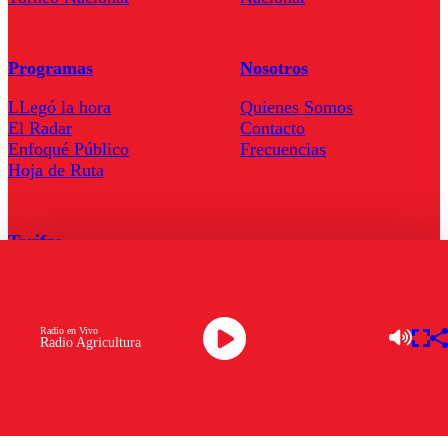
Programas
Nosotros
LLegó la hora
Quienes Somos
El Radar
Contacto
Enfoqué Público
Frecuencias
Hoja de Ruta
Tarifas
Comercial
Tarifas Servel Radio
Radio en Vivo
Radio Agricultura
Radio en Vivo
TV en Vivo
Descarga la APP