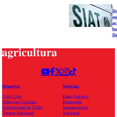
Do
en
ac
bu
De
Deportes
Noticias
Colo Colo
Dato Practico
Seleccion Chilena
Economía
Universidad de Chile
Internacional
Torneo Nacional
Nacional