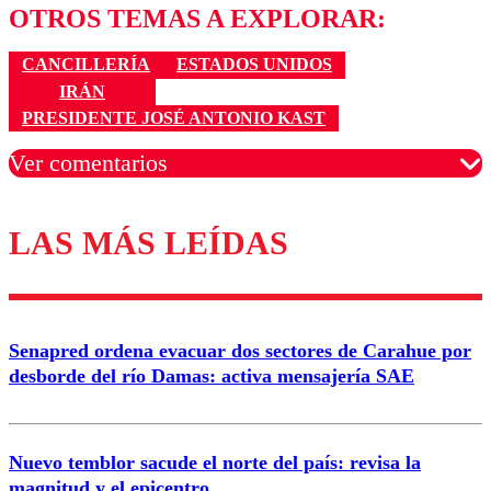
OTROS TEMAS A EXPLORAR:
CANCILLERÍA
ESTADOS UNIDOS
IRÁN
PRESIDENTE JOSÉ ANTONIO KAST
Ver comentarios
LAS MÁS LEÍDAS
Los comentarios son moderados para garantizar un
diálogo respetuoso.
Nombre
Senapred ordena evacuar dos sectores de Carahue por
Correo
desborde del río Damas: activa mensajería SAE
Nuevo temblor sacude el norte del país: revisa la
magnitud y el epicentro