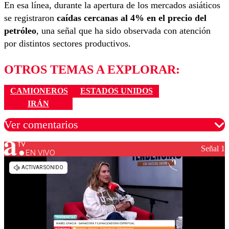
En esa línea, durante la apertura de los mercados asiáticos
se registraron
caídas cercanas al 4% en el precio del
petróleo
, una señal que ha sido observada con atención
por distintos sectores productivos.
OTROS TEMAS A EXPLORAR:
CAMIONEROS
ESTADOS UNIDOS
IRÁN
Ver comentarios
Señal 1
EN VIVO
Los comentarios son moderados para garantizar un
diálogo respetuoso.
Nombre
Correo