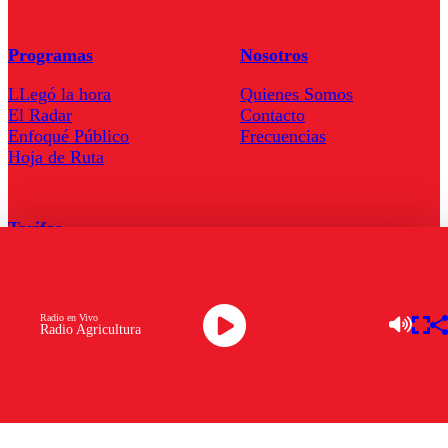
Programas
Nosotros
LLegó la hora
Quienes Somos
El Radar
Contacto
Enfoqué Público
Frecuencias
Hoja de Ruta
Tarifas
Comercial
Tarifas Servel Radio
Radio en Vivo
Radio Agricultura
Radio en Vivo
TV en Vivo
Descarga la APP