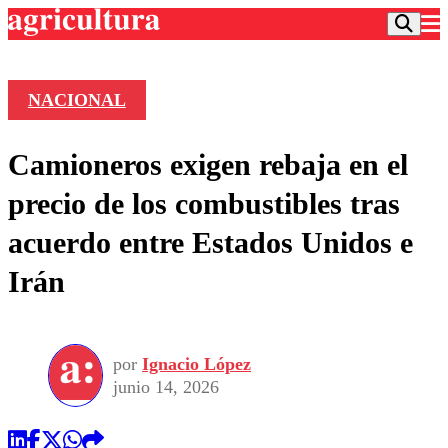
NACIONAL
Podcast
Camioneros exigen rebaja en el
Frecuencias
Agricultura TV
precio de los combustibles tras
Deportes
acuerdo entre Estados Unidos e
Entretención
Colo Colo
Noticias
Irán
Motor
Vida Social
Otros Deportes
Dato Practico
Publicaciones en medios
Seleccion Chilena
Economía
Opinión
Torneo Internacional
Internacional
por
Ignacio López
Programas
Torneo Nacional
Nacional
junio 14, 2026
Comercial
Universidad Católica
Política
Universidad de Chile
Sustentabilidad