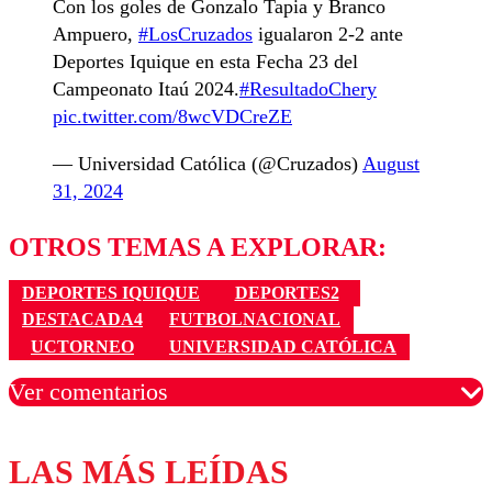
Con los goles de Gonzalo Tapia y Branco
Ampuero,
#LosCruzados
igualaron 2-2 ante
Deportes Iquique en esta Fecha 23 del
Campeonato Itaú 2024.
#ResultadoChery
pic.twitter.com/8wcVDCreZE
— Universidad Católica (@Cruzados)
August
31, 2024
OTROS TEMAS A EXPLORAR:
DEPORTES IQUIQUE
DEPORTES2
DESTACADA4
FUTBOLNACIONAL
UCTORNEO
UNIVERSIDAD CATÓLICA
Ver comentarios
LAS MÁS LEÍDAS
Los comentarios son moderados para garantizar un
diálogo respetuoso.