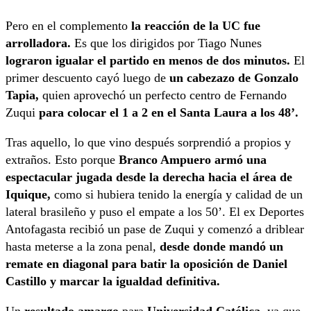
Pero en el complemento
la reacción de la UC fue
arrolladora.
Es que los dirigidos por Tiago Nunes
lograron igualar el partido en menos de dos minutos.
El
primer descuento cayó luego de
un cabezazo de Gonzalo
Tapia,
quien aprovechó un perfecto centro de Fernando
Zuqui
para colocar el 1 a 2 en el Santa Laura a los 48’.
Tras aquello, lo que vino después sorprendió a propios y
extraños. Esto porque
Branco Ampuero armó una
espectacular jugada desde la derecha hacia el área de
Iquique,
como si hubiera tenido la energía y calidad de un
lateral brasileño y puso el empate a los 50’. El ex Deportes
Antofagasta recibió un pase de Zuqui y comenzó a driblear
hasta meterse a la zona penal,
desde donde mandó un
remate en diagonal para batir la oposición de Daniel
Castillo y marcar la igualdad definitiva.
Un
resultado amargo
para
Universidad Católica,
ya que