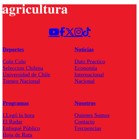
Deportes
Noticias
Colo Colo
Dato Practico
Seleccion Chilena
Economía
Universidad de Chile
Internacional
Torneo Nacional
Nacional
Programas
Nosotros
LLegó la hora
Quienes Somos
El Radar
Contacto
Enfoqué Público
Frecuencias
Hoja de Ruta