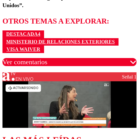
Unidos”.
OTROS TEMAS A EXPLORAR:
DESTACADA4
MINISTERIO DE RELACIONES EXTERIORES
VISA WAIVER
Ver comentarios
Señal 1
EN VIVO
Los comentarios son moderados para garantizar un
diálogo respetuoso.
Nombre
Correo