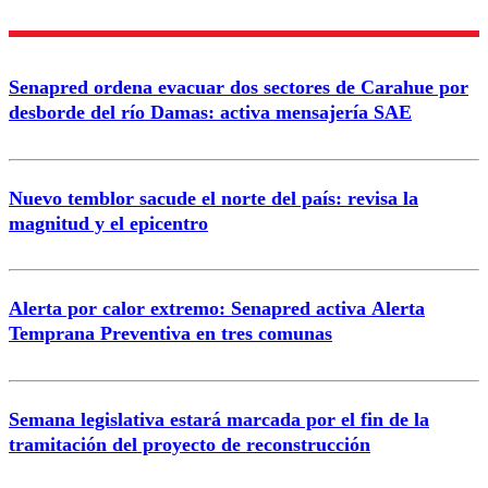
Nombre
Senapred ordena evacuar dos sectores de Carahue por
Correo
desborde del río Damas: activa mensajería SAE
Nuevo temblor sacude el norte del país: revisa la
magnitud y el epicentro
Enviar comentario
Alerta por calor extremo: Senapred activa Alerta
Temprana Preventiva en tres comunas
Semana legislativa estará marcada por el fin de la
tramitación del proyecto de reconstrucción