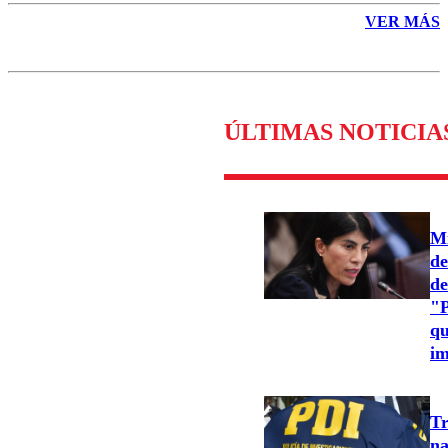
VER MÁS
ÚLTIMAS NOTICIA
Mi
de
de
"P
qu
im
Tr
na