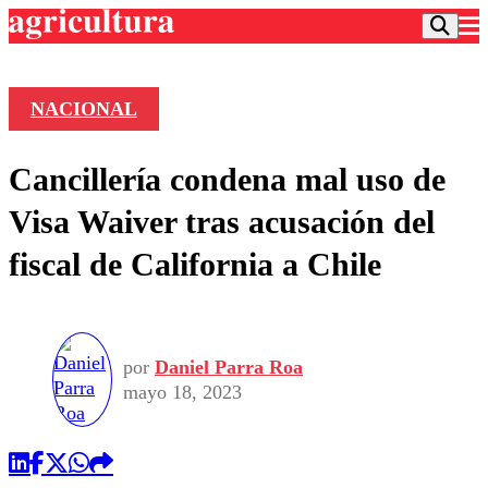
NACIONAL
Podcast
Cancillería condena mal uso de
Frecuencias
Agricultura TV
Visa Waiver tras acusación del
Deportes
fiscal de California a Chile
Entretención
Colo Colo
Noticias
Motor
Vida Social
Otros Deportes
Dato Practico
Publicaciones en medios
Seleccion Chilena
Economía
por
Daniel Parra Roa
Opinión
Torneo Internacional
Internacional
mayo 18, 2023
Programas
Torneo Nacional
Nacional
Comercial
Universidad Católica
Política
Universidad de Chile
Sustentabilidad