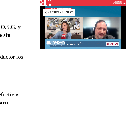
reconstrucción
Señal 2
 O.S.G. y
e sin
ductor los
 efectivos
paro
,