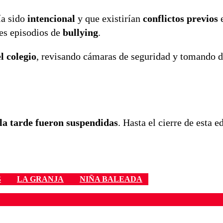
ía sido
intencional
y que existirían
conflictos previos
e
les episodios de
bullying
.
el colegio
, revisando cámaras de seguridad y tomando d
la tarde fueron suspendidas
.
Hasta el cierre de esta e
S
LA GRANJA
NIÑA BALEADA