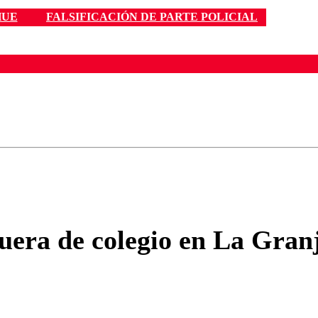
HUE
FALSIFICACIÓN DE PARTE POLICIAL
ados para garantizar un diálogo respetuoso.
Correo
Enviar c
uera de colegio en La Granj