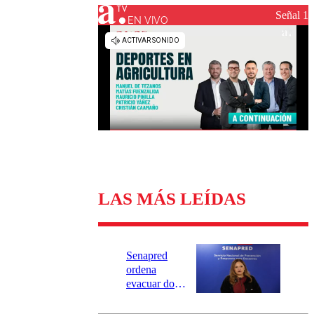
Universidad Católica
Política
Señal 1
Universidad de Chile
Sustentabilidad
EN VIVO
LAS MÁS LEÍDAS
Senapred
ordena
evacuar dos
sectores de
Carahue por