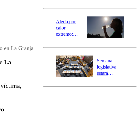
norte del país:
revisa la
magnitud y el
epicentro
Alerta por
calor
extremo:
Senapred
activa Alerta
io en La Granja
Temprana
Preventiva en
Semana
de
La
tres comunas
legislativa
estará
marcada por
 víctima,
el fin de la
tramitación
del proyecto
de
ro
reconstrucción