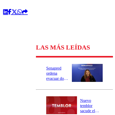
LAS MÁS LEÍDAS
Senapred
ordena
evacuar dos
sectores de
Carahue por
desborde del
río Damas:
Nuevo
activa
temblor
mensajería
sacude el
SAE