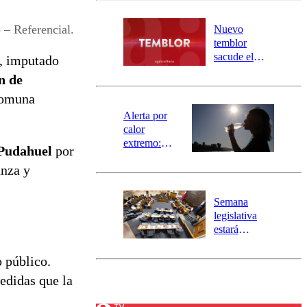
desborde del
río Damas:
– Referencial.
Nuevo
activa
temblor
mensajería
sacude el
, imputado
SAE
norte del país:
ón de
revisa la
comuna
magnitud y el
epicentro
Alerta por
calor
extremo:
 Pudahuel
por
Senapred
anza y
activa Alerta
Temprana
Preventiva en
Semana
tres comunas
legislativa
estará
marcada por
el fin de la
o público.
tramitación
edidas que la
del proyecto
de