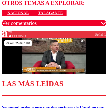
OTROS TEMAS A EXPLORAR:
NACIONAL
TALAGANTE
Ver comentarios
Señal 1
EN VIVO
Los comentarios son moderados para garantizar un
diálogo respetuoso.
Nombre
Correo
LAS MÁS LEÍDAS
Enviar comentario
Senapred ordena evacuar dos sectores de Carahue por