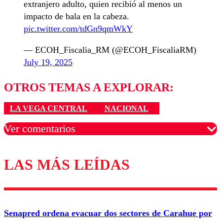
extranjero adulto, quien recibió al menos un
impacto de bala en la cabeza.
pic.twitter.com/tdGn9qmWkY
— ECOH_Fiscalia_RM (@ECOH_FiscaliaRM)
July 19, 2025
OTROS TEMAS A EXPLORAR:
LA VEGA CENTRAL
NACIONAL
Ver comentarios
LAS MÁS LEÍDAS
Los comentarios son moderados para garantizar un
diálogo respetuoso.
Nombre
Senapred ordena evacuar dos sectores de Carahue por
Correo