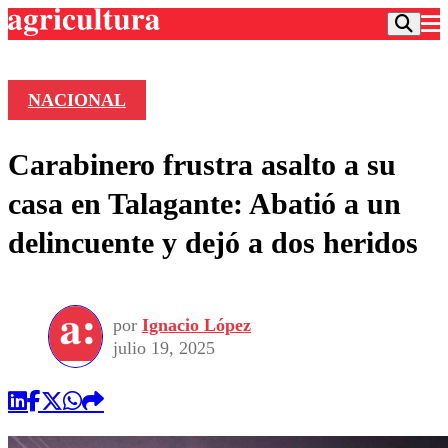
NACIONAL
Podcast
Carabinero frustra asalto a su
Frecuencias
Agricultura TV
casa en Talagante: Abatió a un
Deportes
delincuente y dejó a dos heridos
Entretención
Colo Colo
Noticias
Motor
Vida Social
Otros Deportes
Dato Practico
Publicaciones en medios
por
Ignacio López
Seleccion Chilena
Economía
Opinión
julio 19, 2025
Torneo Internacional
Internacional
Programas
Torneo Nacional
Nacional
Comercial
Universidad Católica
Política
Universidad de Chile
Sustentabilidad