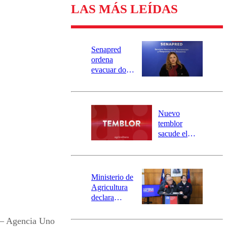
LAS MÁS LEÍDAS
Senapred
ordena
evacuar dos
sectores de
Carahue por
desborde del
río Damas:
Nuevo
activa
temblor
mensajería
sacude el
SAE
norte del país:
revisa la
magnitud y el
epicentro
Ministerio de
Agricultura
declara
emergencia
agrícola para
 – Agencia Uno