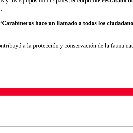
os y los equipos municipales,
el coipo fue rescatado 
.
“
Carabineros hace un llamado a todos los ciudadano
ntribuyó a la protección y conservación de la fauna nat
ados para garantizar un diálogo respetuoso.
Correo