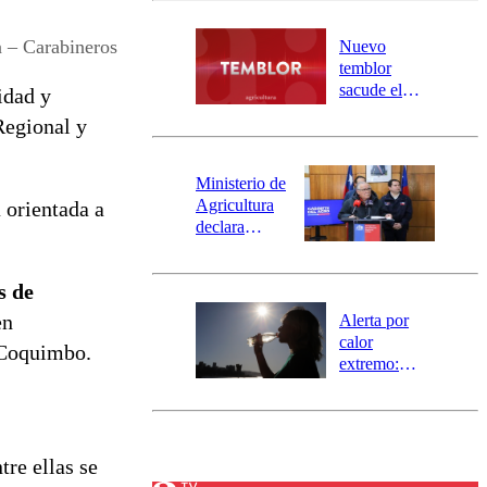
desborde del
río Damas:
 – Carabineros
Nuevo
activa
temblor
mensajería
sacude el
idad y
SAE
norte del país:
Regional y
revisa la
magnitud y el
epicentro
Ministerio de
Agricultura
 orientada a
declara
emergencia
agrícola para
s de
la región de
Ñuble
en
Alerta por
calor
e Coquimbo.
extremo:
Senapred
activa Alerta
Temprana
Preventiva en
ntre ellas se
tres comunas