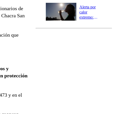
la región de
Ñuble
Alerta por
cionarios de
calor
a Chacra San
extremo:
Senapred
activa Alerta
Temprana
uación que
Preventiva en
tres comunas
os y
on protección
473 y en el