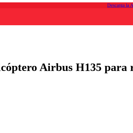
Descarga la 
cóptero Airbus H135 para r