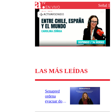
Universidad Católica
Política
Señal 1
Universidad de Chile
Sustentabilidad
EN VIVO
LAS MÁS LEÍDAS
Senapred
ordena
evacuar dos
sectores de
Carahue por