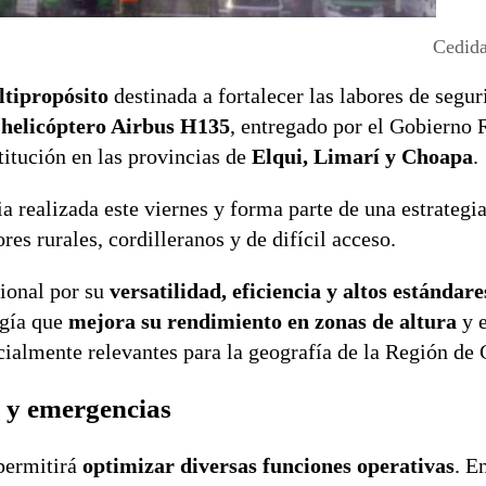
Cedida
tipropósito
destinada a fortalecer las labores de segur
n
helicóptero Airbus H135
, entregado por el Gobierno 
titución en las provincias de
Elqui, Limarí y Choapa
.
 realizada este viernes y forma parte de una estrategia
res rurales, cordilleranos y de difícil acceso.
ional por su
versatilidad, eficiencia y altos estándare
ogía que
mejora su rendimiento en zonas de altura
y 
ecialmente relevantes para la geografía de la Región d
s y emergencias
permitirá
optimizar diversas funciones operativas
. E