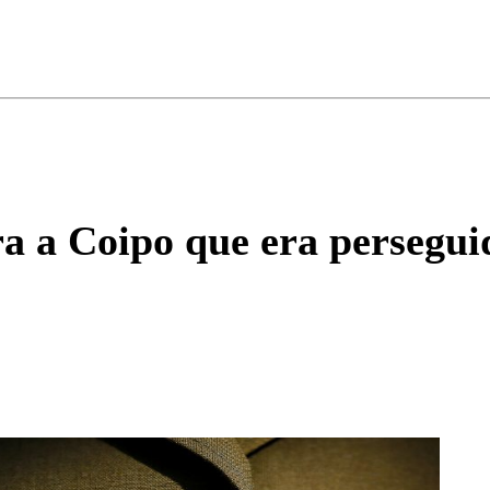
ados para garantizar un diálogo respetuoso.
Correo
Enviar c
ra a Coipo que era persegui