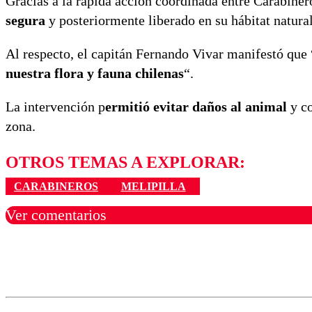
Gracias a la rápida acción coordinada entre Carabiner
segura
y posteriormente liberado en su hábitat natural
Al respecto, el capitán Fernando Vivar manifestó que 
nuestra flora y fauna chilenas
“.
La intervención p
ermitió evitar daños al animal
y co
zona.
OTROS TEMAS A EXPLORAR:
CARABINEROS
MELIPILLA
Ver comentarios
Los comentarios son moder
Nombre