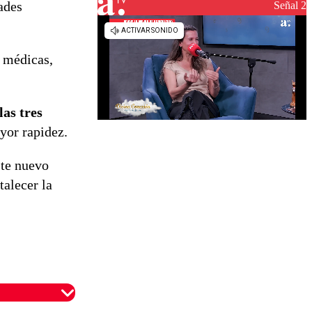
ades
Señal 2
 médicas,
as tres
yor rapidez.
ste nuevo
talecer la