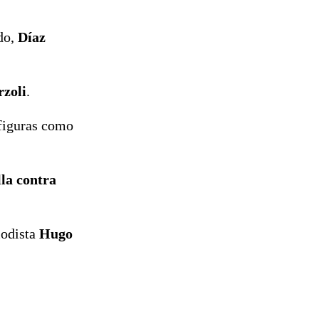
ndo,
Díaz
zoli
.
 figuras como
la contra
iodista
Hugo