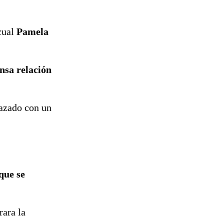
tramitación
del proyecto
de
cual
Pamela
reconstrucción
ensa relación
nazado con un
que se
rara la