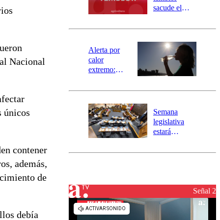
mensajería
sacude el
rios
SAE
norte del país:
revisa la
magnitud y el
fueron
epicentro
Alerta por
calor
ral Nacional
extremo:
Senapred
activa Alerta
fectar
Temprana
Preventiva en
s únicos
Semana
tres comunas
legislativa
estará
marcada por
den contener
el fin de la
tramitación
ros, además,
del proyecto
ecimiento de
de
reconstrucción
Señal 2
llos debía