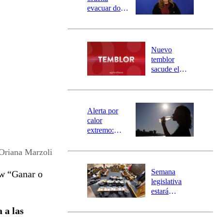
evacuar dos
sectores de
Carahue por
desborde del
río Damas:
Nuevo
activa
temblor
mensajería
sacude el
SAE
norte del país:
revisa la
magnitud y el
epicentro
Alerta por
calor
extremo:
Senapred
activa Alerta
Oriana Marzoli
Temprana
Preventiva en
Semana
ow “Ganar o
tres comunas
legislativa
estará
marcada por
 a las
el fin de la