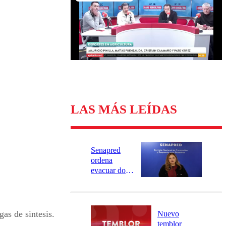
Universidad Católica
Política
Universidad de Chile
Sustentabilidad
LAS MÁS LEÍDAS
Senapred
ordena
evacuar dos
sectores de
Carahue por
desborde del
río Damas:
as de sintesis.
Nuevo
activa
temblor