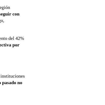
Región
eguir con
go,
mento del 42%
fectiva por
 instituciones
o pasado no