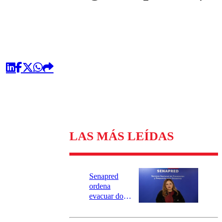
LAS MÁS LEÍDAS
Senapred
ordena
evacuar dos
sectores de
Carahue por