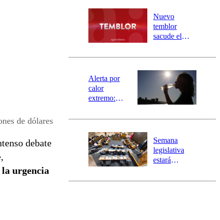
desborde del
río Damas:
Nuevo
activa
temblor
mensajería
sacude el
SAE
norte del país:
revisa la
magnitud y el
epicentro
Alerta por
calor
extremo:
Senapred
activa Alerta
ones de dólares
Temprana
Preventiva en
Semana
ntenso debate
tres comunas
legislativa
,
estará
 la urgencia
marcada por
el fin de la
tramitación
del proyecto
de
reconstrucción