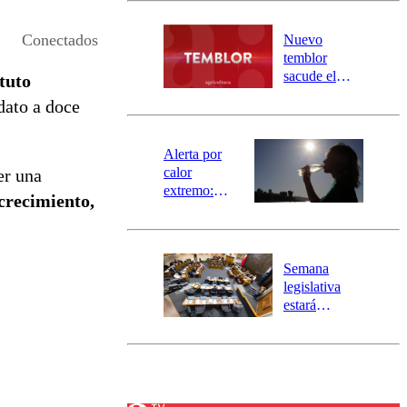
desborde del
río Damas:
Conectados
Nuevo
activa
temblor
mensajería
sacude el
tuto
SAE
norte del país:
 dato a doce
revisa la
magnitud y el
epicentro
Alerta por
calor
er una
extremo:
 crecimiento,
Senapred
activa Alerta
Temprana
Preventiva en
Semana
tres comunas
legislativa
estará
marcada por
el fin de la
tramitación
del proyecto
de