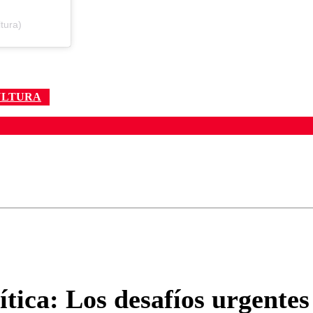
tura)
CULTURA
ados para garantizar un diálogo respetuoso.
Correo
Enviar c
tica: Los desafíos urgentes