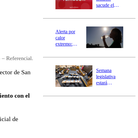
mensajería
sacude el
SAE
norte del país:
revisa la
magnitud y el
epicentro
Alerta por
calor
extremo:
Senapred
activa Alerta
– Referencial.
Temprana
Preventiva en
Semana
ector de San
tres comunas
legislativa
estará
marcada por
ento con el
el fin de la
tramitación
del proyecto
de
icial de
reconstrucción