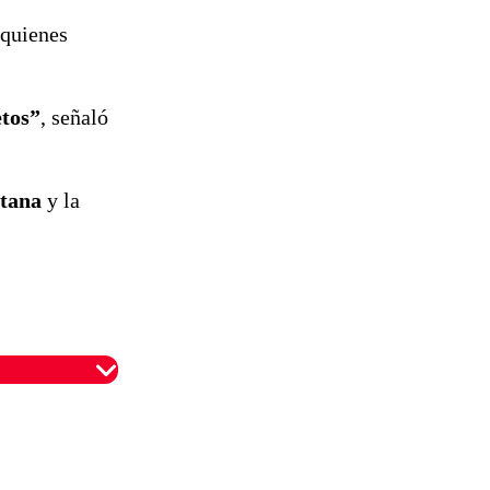
 quienes
etos”
, señaló
itana
y la