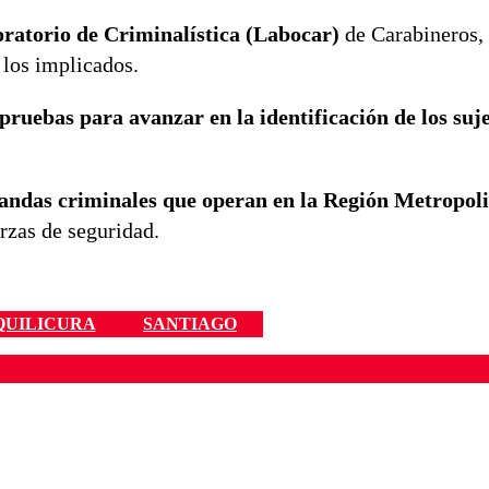
ratorio de Criminalística (Labocar)
de Carabineros,
 los implicados.
 pruebas para avanzar en la identificación de los suj
andas criminales que operan en la Región Metropol
erzas de seguridad.
QUILICURA
SANTIAGO
ados para garantizar un diálogo respetuoso.
Correo