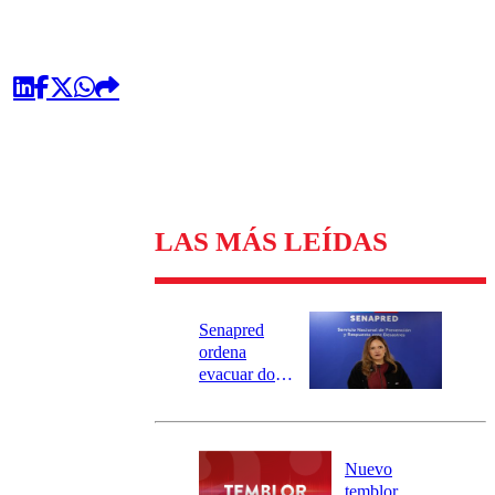
LAS MÁS LEÍDAS
Senapred
ordena
evacuar dos
sectores de
Carahue por
desborde del
río Damas:
Nuevo
activa
temblor