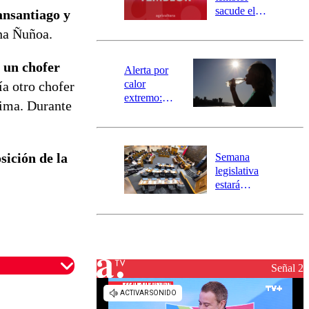
mensajería
sacude el
ansantiago y
SAE
norte del país:
na Ñuñoa.
revisa la
magnitud y el
 un chofer
epicentro
Alerta por
calor
ía otro chofer
extremo:
tima. Durante
Senapred
activa Alerta
Temprana
Preventiva en
sición de la
Semana
tres comunas
legislativa
estará
marcada por
el fin de la
tramitación
del proyecto
de
reconstrucción
Señal 2