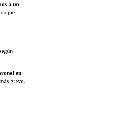
mos a un
 aunque
 según
oronel en
 más grave.