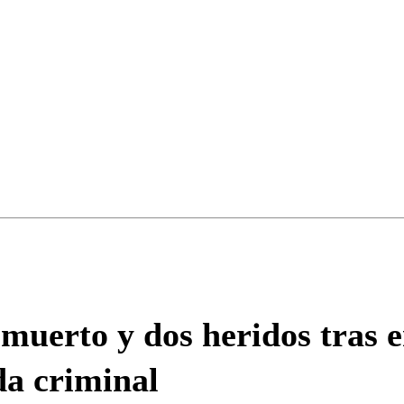
ados para garantizar un diálogo respetuoso.
Correo
Enviar c
muerto y dos heridos tras 
da criminal