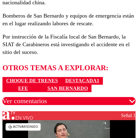
nacionalidad china.
Bomberos de San Bernardo y equipos de emergencia están
en el lugar realizando labores de rescate.
Por instrucción de la Fiscalía local de San Bernardo, la
SIAT de Carabineros está investigando el accidente en el
sitio del suceso.
OTROS TEMAS A EXPLORAR:
CHOQUE DE TRENES
DESTACADA1
EFE
SAN BERNARDO
Ver comentarios
Señal 1
EN VIVO
Los comentarios son moderados para garantizar un
diálogo respetuoso.
Nombre