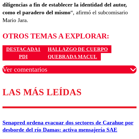
diligencias a fin de establecer la identidad del autor,
como el paradero del mismo
“, afirmó el subcomisario
Mario Jara.
OTROS TEMAS A EXPLORAR:
DESTACADA1
HALLAZGO DE CUERPO
PDI
QUEBRADA MACUL
Ver comentarios
LAS MÁS LEÍDAS
Los comentarios son moderados para garantizar un
diálogo respetuoso.
Nombre
Senapred ordena evacuar dos sectores de Carahue por
Correo
desborde del río Damas: activa mensajería SAE