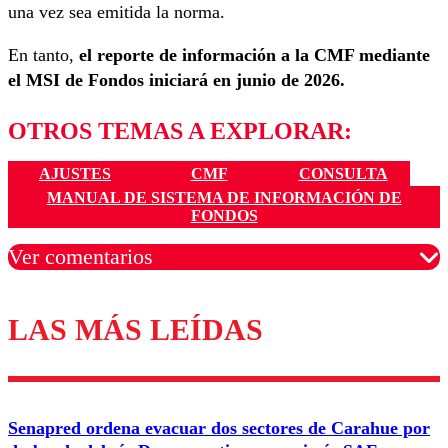
una vez sea emitida la norma.
En tanto,
el reporte de información a la CMF mediante
el MSI de Fondos iniciará en junio de 2026.
OTROS TEMAS A EXPLORAR:
AJUSTES
CMF
CONSULTA
MANUAL DE SISTEMA DE INFORMACIÓN DE
FONDOS
Ver comentarios
LAS MÁS LEÍDAS
Los comentarios son moderados para garantizar un
diálogo respetuoso.
Nombre
Senapred ordena evacuar dos sectores de Carahue por
Correo