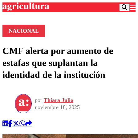
NACIONAL
Podcast
CMF alerta por aumento de
Frecuencias
Agricultura TV
estafas que suplantan la
Deportes
identidad de la institución
Entretención
Colo Colo
Noticias
Motor
Vida Social
Otros Deportes
Dato Practico
Publicaciones en medios
por
Thiara Julio
Seleccion Chilena
Economía
Opinión
noviembre 18, 2025
Torneo Internacional
Internacional
Programas
Torneo Nacional
Nacional
Comercial
Universidad Católica
Política
Universidad de Chile
Sustentabilidad