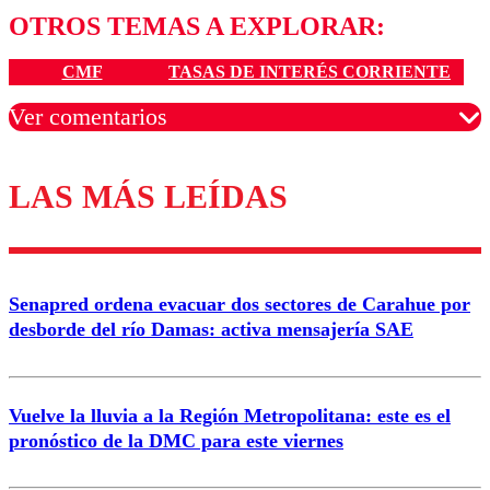
OTROS TEMAS A EXPLORAR:
CMF
TASAS DE INTERÉS CORRIENTE
Ver comentarios
LAS MÁS LEÍDAS
Los comentarios son moderados para garantizar un
diálogo respetuoso.
Nombre
Senapred ordena evacuar dos sectores de Carahue por
Correo
desborde del río Damas: activa mensajería SAE
Vuelve la lluvia a la Región Metropolitana: este es el
pronóstico de la DMC para este viernes
Enviar comentario