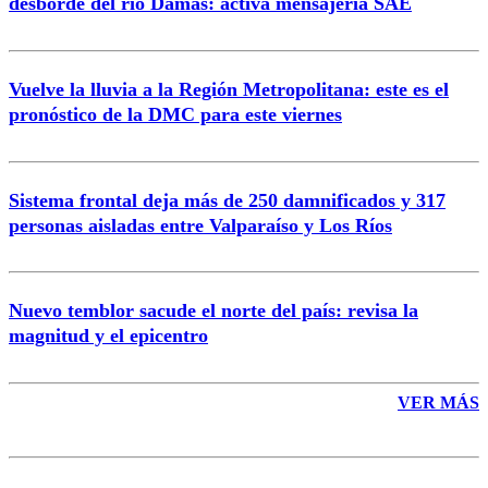
desborde del río Damas: activa mensajería SAE
Vuelve la lluvia a la Región Metropolitana: este es el
pronóstico de la DMC para este viernes
Enviar comentario
Sistema frontal deja más de 250 damnificados y 317
personas aisladas entre Valparaíso y Los Ríos
Nuevo temblor sacude el norte del país: revisa la
magnitud y el epicentro
VER MÁS