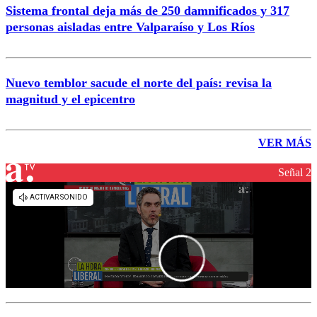
Sistema frontal deja más de 250 damnificados y 317
personas aisladas entre Valparaíso y Los Ríos
Nuevo temblor sacude el norte del país: revisa la
magnitud y el epicentro
VER MÁS
Señal 2