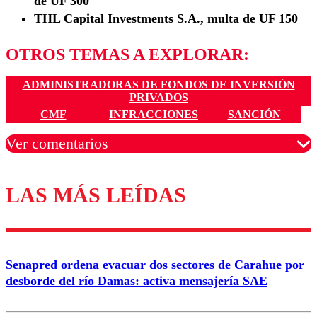
de UF 300
THL Capital Investments S.A., multa de UF 150
OTROS TEMAS A EXPLORAR:
ADMINISTRADORAS DE FONDOS DE INVERSIÓN
PRIVADOS
CMF
INFRACCIONES
SANCIÓN
Ver comentarios
LAS MÁS LEÍDAS
Los comentarios son moderados para garantizar un
diálogo respetuoso.
Nombre
Senapred ordena evacuar dos sectores de Carahue por
Correo
desborde del río Damas: activa mensajería SAE