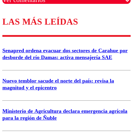
LAS MÁS LEÍDAS
Los comentarios son moderados para garantizar un
diálogo respetuoso.
Nombre
Senapred ordena evacuar dos sectores de Carahue por
Correo
desborde del río Damas: activa mensajería SAE
Nuevo temblor sacude el norte del país: revisa la
magnitud y el epicentro
Enviar comentario
Ministerio de Agricultura declara emergencia agrícola
para la región de Ñuble