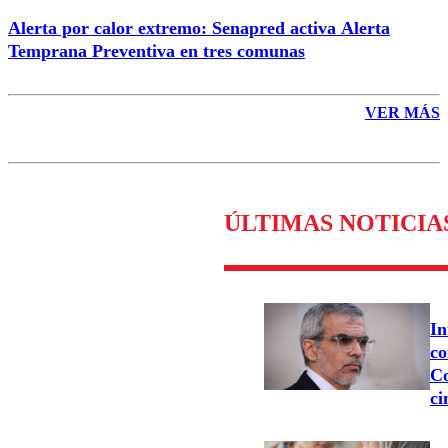
Alerta por calor extremo: Senapred activa Alerta
Temprana Preventiva en tres comunas
VER MÁS
ÚLTIMAS NOTICIA
In
co
Co
ci