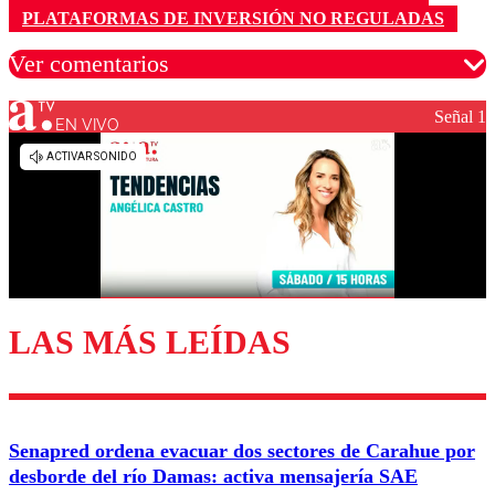
PLATAFORMAS DE INVERSIÓN NO REGULADAS
Ver comentarios
Señal 1
EN VIVO
Los comentarios son moderados para garantizar un
diálogo respetuoso.
Nombre
Correo
LAS MÁS LEÍDAS
Enviar comentario
Senapred ordena evacuar dos sectores de Carahue por
desborde del río Damas: activa mensajería SAE