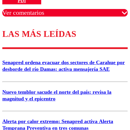
PDI
Ver comentarios
LAS MÁS LEÍDAS
Los comentarios son moderados para garantizar un
diálogo respetuoso.
Nombre
Senapred ordena evacuar dos sectores de Carahue por
Correo
desborde del río Damas: activa mensajería SAE
Nuevo temblor sacude el norte del país: revisa la
magnitud y el epicentro
Enviar comentario
Alerta por calor extremo: Senapred activa Alerta
Temprana Preventiva en tres comunas