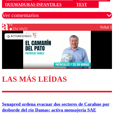
QUEMADURAS INFANTILES
TEST
Ver comentarios
Señal 1
EN VIVO
Los comentarios son moderados para garantizar un
diálogo respetuoso.
Nombre
Correo
LAS MÁS LEÍDAS
Enviar comentario
Senapred ordena evacuar dos sectores de Carahue por
desborde del río Damas: activa mensajería SAE