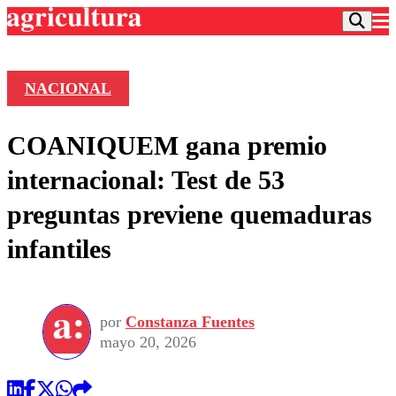
NACIONAL
Podcast
COANIQUEM gana premio
Frecuencias
Agricultura TV
internacional: Test de 53
Deportes
preguntas previene quemaduras
Entretención
Colo Colo
Noticias
infantiles
Motor
Vida Social
Otros Deportes
Dato Practico
Publicaciones en medios
Seleccion Chilena
Economía
Opinión
Torneo Internacional
Internacional
por
Constanza Fuentes
Programas
Torneo Nacional
Nacional
mayo 20, 2026
Comercial
Universidad Católica
Política
Universidad de Chile
Sustentabilidad