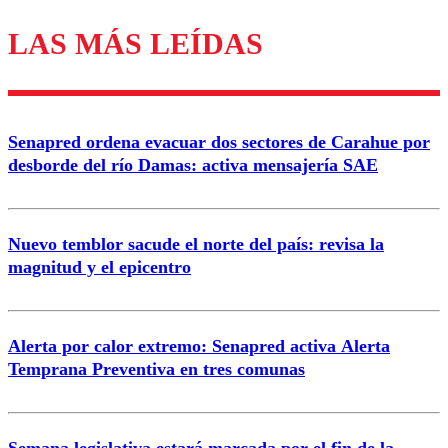
LAS MÁS LEÍDAS
Los comentarios son moderados para garantizar un
diálogo respetuoso.
Nombre
Senapred ordena evacuar dos sectores de Carahue por
Correo
desborde del río Damas: activa mensajería SAE
Nuevo temblor sacude el norte del país: revisa la
magnitud y el epicentro
Enviar comentario
Alerta por calor extremo: Senapred activa Alerta
Temprana Preventiva en tres comunas
Semana legislativa estará marcada por el fin de la