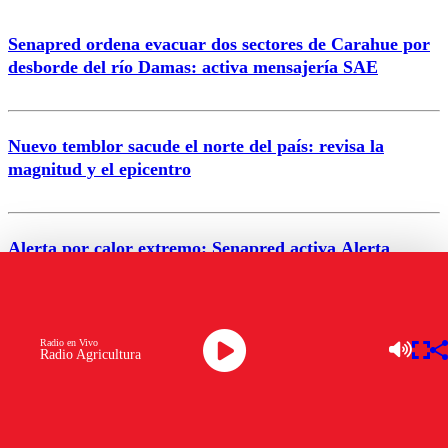
Senapred ordena evacuar dos sectores de Carahue por
Correo
desborde del río Damas: activa mensajería SAE
Nuevo temblor sacude el norte del país: revisa la
magnitud y el epicentro
Enviar comentario
Alerta por calor extremo: Senapred activa Alerta
Temprana Preventiva en tres comunas
Radio en Vivo
Semana legislativa estará marcada por el fin de la
Radio Agricultura
tramitación del proyecto de reconstrucción
VER MÁS