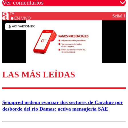
Ver comentarios
Señal 1
EN VIVO
Los comentarios son moderados para garantizar un
diálogo respetuoso.
Nombre
Correo
LAS MÁS LEÍDAS
Enviar comentario
Senapred ordena evacuar dos sectores de Carahue por
desborde del río Damas: activa mensajería SAE