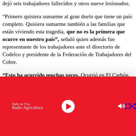
dejó seis trabajadores fallecidos y otros nueve lesionados.
“Primero quisiera sumarme al gran duelo que tiene un país
completo. Quisiera sumarme también a las familias que
están viviendo esta tragedia,
que no es la primera que
ocurre en nuestro país”,
señaló quien además fue
representante de los trabajadores ante el directorio de
Codelco y presidente de la Federación de Trabajadores del
Cobre.
“Esto ha ocurrido muchas veces.
Ocurrió en El Carbón,
ocurrió con los 33, en Copiapó, y está ocurriendo con
nuestros compañeros en la División del Teniente”, señaló
en conversación con
El Rompecabezas de Agricultura.
Radio en Vivo
Radio Agricultura
“Yo quiero un compromiso de la empresa contratista,
quiero un compromiso de Codelco, quiero un compromiso
del Estado de Chile.
¿Dónde y cómo vamos a favorecer
esas viudas y a esa familia de este trabajador de 31