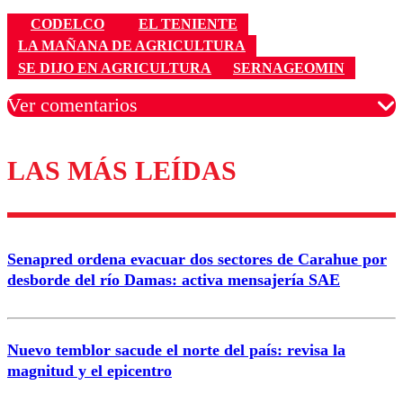
CODELCO
EL TENIENTE
LA MAÑANA DE AGRICULTURA
SE DIJO EN AGRICULTURA
SERNAGEOMIN
Ver comentarios
LAS MÁS LEÍDAS
Los comentarios son moderados para garantizar un
diálogo respetuoso.
Nombre
Senapred ordena evacuar dos sectores de Carahue por
Correo
desborde del río Damas: activa mensajería SAE
Nuevo temblor sacude el norte del país: revisa la
magnitud y el epicentro
Enviar comentario