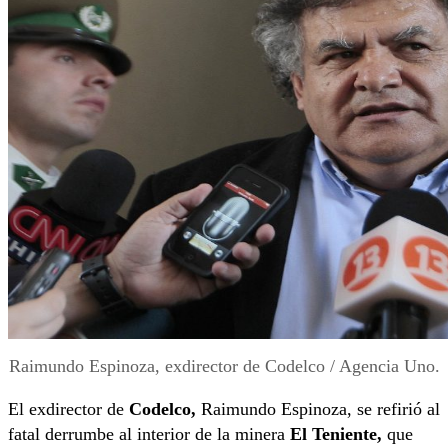
Raimundo Espinoza, exdirector de Codelco / Agencia Uno.
El exdirector de
Codelco,
Raimundo Espinoza, se refirió al
fatal derrumbe al interior de la minera
El Teniente,
que