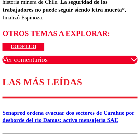
historia minera de Chile.
La seguridad de los
trabajadores no puede seguir siendo letra muerta”,
finalizó Espinoza.
OTROS TEMAS A EXPLORAR:
CODELCO
Ver comentarios
LAS MÁS LEÍDAS
Los comentarios son moderados para garantizar un
diálogo respetuoso.
Nombre
Senapred ordena evacuar dos sectores de Carahue por
Correo
desborde del río Damas: activa mensajería SAE