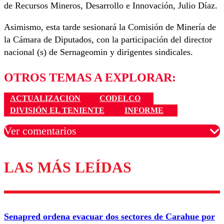
de Recursos Mineros, Desarrollo e Innovación, Julio Díaz.
Asimismo, esta tarde sesionará la Comisión de Minería de
la Cámara de Diputados, con la participación del director
nacional (s) de Sernageomin y dirigentes sindicales.
OTROS TEMAS A EXPLORAR:
ACTUALIZACION
CODELCO
DIVISIÓN EL TENIENTE
INFORME
Ver comentarios
LAS MÁS LEÍDAS
Los comentarios son moderados para garantizar un
diálogo respetuoso.
Nombre
Senapred ordena evacuar dos sectores de Carahue por
Correo