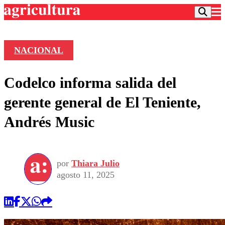
NACIONAL
Podcast
Codelco informa salida del
Frecuencias
Agricultura TV
gerente general de El Teniente,
Deportes
Andrés Music
Entretención
Colo Colo
Noticias
Motor
Vida Social
Otros Deportes
Dato Practico
Publicaciones en medios
por
Thiara Julio
Seleccion Chilena
Economía
Opinión
agosto 11, 2025
Torneo Internacional
Internacional
Programas
Torneo Nacional
Nacional
Comercial
Universidad Católica
Política
Universidad de Chile
Sustentabilidad