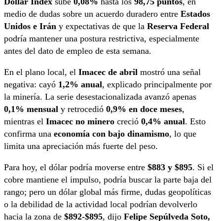
Dollar Index
sube
0,08%
hasta los
98,75 puntos
, en
medio de dudas sobre un acuerdo duradero entre
Estados
Unidos e Irán
y expectativas de que la
Reserva Federal
podría mantener una postura restrictiva, especialmente
antes del dato de empleo de esta semana.
En el plano local, el
Imacec de abril
mostró una señal
negativa: cayó
1,2% anual
, explicado principalmente por
la minería. La serie desestacionalizada avanzó apenas
0,1% mensual
y retrocedió
0,9% en doce meses
,
mientras el
Imacec no minero
creció
0,4% anual
. Esto
confirma una
economía con bajo dinamismo
, lo que
limita una apreciación más fuerte del peso.
Para hoy, el dólar podría moverse entre
$883 y $895
. Si el
cobre mantiene el impulso, podría buscar la parte baja del
rango; pero un dólar global más firme, dudas geopolíticas
o la debilidad de la actividad local podrían devolverlo
hacia la zona de
$892-$895
, dijo
Felipe Sepúlveda Soto,