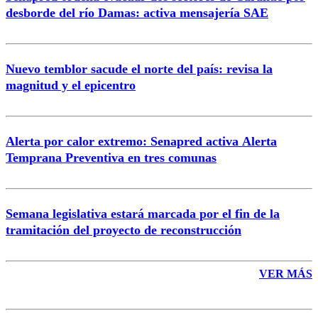
Correo
desborde del río Damas: activa mensajería SAE
Nuevo temblor sacude el norte del país: revisa la
magnitud y el epicentro
Enviar comentario
Alerta por calor extremo: Senapred activa Alerta
Temprana Preventiva en tres comunas
Semana legislativa estará marcada por el fin de la
tramitación del proyecto de reconstrucción
VER MÁS