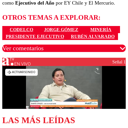
como
Ejecutivo del Año
por EY Chile y El Mercurio.
OTROS TEMAS A EXPLORAR:
CODELCO
JORGE GÓMEZ
MINERÍA
PRESIDENTE EJECUTIVO
RUBÉN ALVARADO
Ver comentarios
Señal 1
EN VIVO
Los comentarios son moderados para garantizar un
diálogo respetuoso.
Nombre
Correo
LAS MÁS LEÍDAS