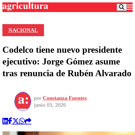
NACIONAL
Podcast
Codelco tiene nuevo presidente
Frecuencias
Agricultura TV
ejecutivo: Jorge Gómez asume
Deportes
tras renuncia de Rubén Alvarado
Entretención
Colo Colo
Noticias
Motor
Vida Social
Otros Deportes
Dato Practico
Publicaciones en medios
por
Constanza Fuentes
Seleccion Chilena
Economía
Opinión
junio 03, 2026
Torneo Internacional
Internacional
Programas
Torneo Nacional
Nacional
Comercial
Universidad Católica
Política
Universidad de Chile
Sustentabilidad