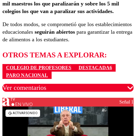
mil maestros los que paralizarán y sobre los 5 mil
colegios los que van a paralizar sus actividades.
De todos modos, se comprometió que los establecimientos
educacionales
seguirán abiertos
para garantizar la entrega
de alimentos a los estudiantes.
OTROS TEMAS A EXPLORAR:
COLEGIO DE PROFESORES
DESTACADA6
PARO NACIONAL
Ver comentarios
Señal 1
EN VIVO
Los comentarios son moderados para garantizar un
diálogo respetuoso.
Nombre