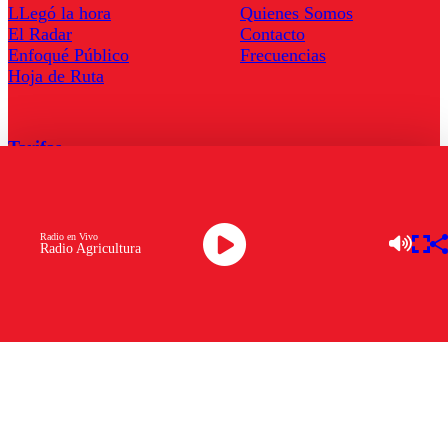
LLegó la hora
Quienes Somos
El Radar
Contacto
Enfoqué Público
Frecuencias
Hoja de Ruta
Tarifas
Comercial
Tarifas Servel Radio
Radio en Vivo
Radio Agricultura
Radio en Vivo
TV en Vivo
Descarga la APP