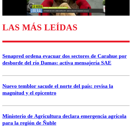
Correo
LAS MÁS LEÍDAS
Enviar comentario
Senapred ordena evacuar dos sectores de Carahue por
desborde del río Damas: activa mensajería SAE
Nuevo temblor sacude el norte del país: revisa la
magnitud y el epicentro
Ministerio de Agricultura declara emergencia agrícola
para la región de Ñuble