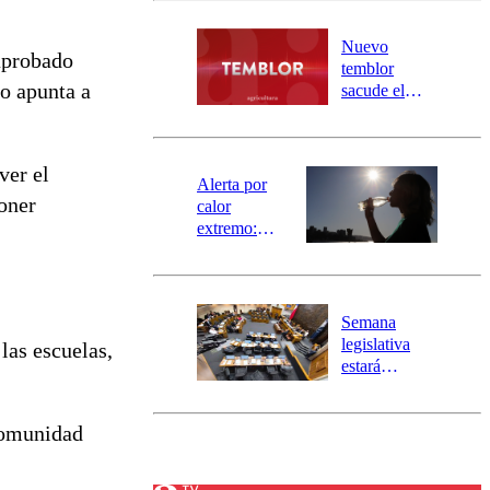
desborde del
río Damas:
Nuevo
aprobado
activa
temblor
mensajería
no apunta a
sacude el
SAE
norte del país:
revisa la
magnitud y el
ver el
epicentro
Alerta por
poner
calor
extremo:
Senapred
activa Alerta
Temprana
Preventiva en
Semana
tres comunas
legislativa
las escuelas,
estará
marcada por
el fin de la
 comunidad
tramitación
del proyecto
de