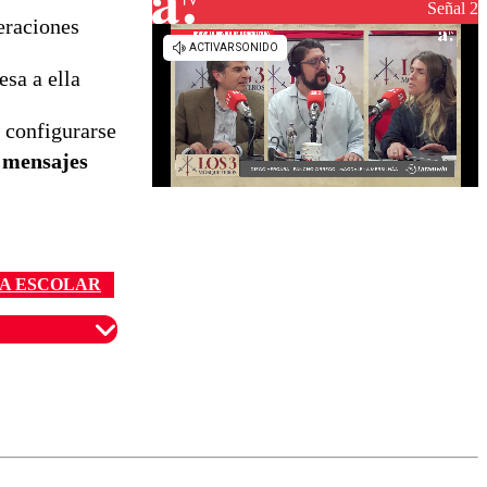
reconstrucción
Señal 2
eraciones
esa a ella
e configurarse
 mensajes
A ESCOLAR