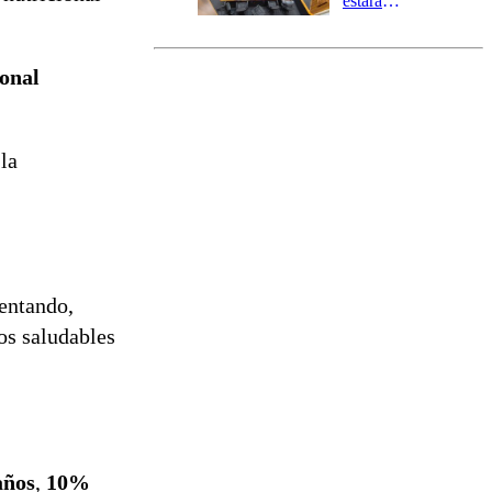
estará
marcada por
el fin de la
tramitación
onal
del proyecto
de
reconstrucción
 la
entando,
os saludables
años
,
10%