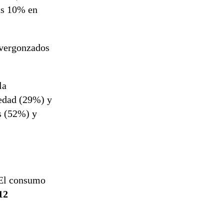
us 10% en
avergonzados
la
edad (29%) y
s (52%) y
 El consumo
12