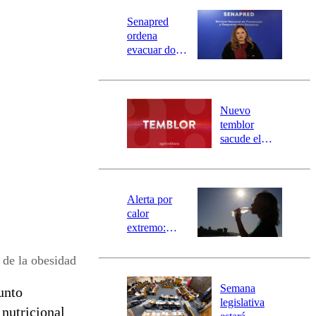
Senapred
ordena
evacuar dos
sectores de
Carahue por
desborde del
río Damas:
Nuevo
activa
temblor
mensajería
sacude el
SAE
norte del país:
revisa la
magnitud y el
epicentro
Alerta por
calor
extremo:
Senapred
activa Alerta
 de la obesidad
Temprana
Preventiva en
Semana
junto
tres comunas
legislativa
 nutricional