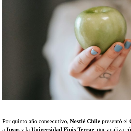
Por quinto año consecutivo,
Nestlé Chile
presentó el
a
Ipsos
y la
Universidad Finis Terrae
, que analiza c