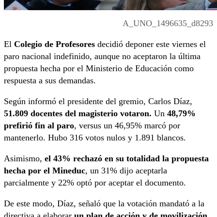
A_UNO_1496635_d8293
El
Colegio de Profesores
decidió deponer este viernes el
paro nacional indefinido, aunque no aceptaron la última
propuesta hecha por el Ministerio de Educación como
respuesta a sus demandas.
Según informó el presidente del gremio, Carlos Díaz,
51.809 docentes del magisterio votaron.
Un
48,79%
prefirió fin al paro
, versus un 46,95% marcó por
mantenerlo. Hubo 316 votos nulos y 1.891 blancos.
Asimismo,
el 43% rechazó en su totalidad la propuesta
hecha por el Mineduc
, un 31% dijo aceptarla
parcialmente y 22% optó por aceptar el documento.
De este modo, Díaz, señaló que la votación mandató a la
directiva a elaborar
un plan de acción y de movilización