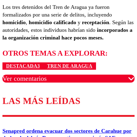
Los tres detenidos del Tren de Aragua ya fueron
formalizados por una serie de delitos, incluyendo
homicidio
,
homicidio calificado
y
receptación
. Según las
autoridades, estos individuos habrían sido
incorporados a
la organización criminal hace pocos meses.
OTROS TEMAS A EXPLORAR:
DESTACADA3
TREN DE ARAGUA
Ver comentarios
LAS MÁS LEÍDAS
Los comentarios son moderados para garantizar un
diálogo respetuoso.
Nombre
Senapred ordena evacuar dos sectores de Carahue por
Correo