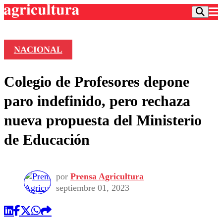
NACIONAL
Podcast
Colegio de Profesores depone
Frecuencias
Agricultura TV
paro indefinido, pero rechaza
Deportes
nueva propuesta del Ministerio
Entretención
Colo Colo
Noticias
de Educación
Motor
Vida Social
Otros Deportes
Dato Practico
Publicaciones en medios
Seleccion Chilena
Economía
Opinión
Torneo Internacional
Internacional
por
Prensa Agricultura
Programas
septiembre 01, 2023
Torneo Nacional
Nacional
Comercial
Universidad Católica
Política
Universidad de Chile
Sustentabilidad