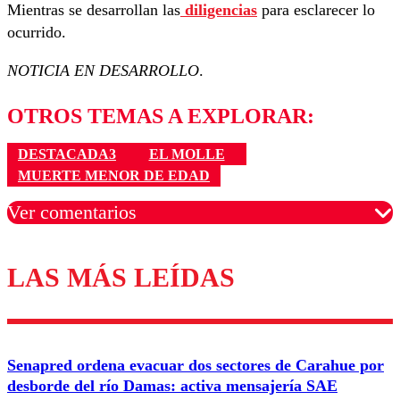
Mientras se desarrollan las
diligencias
para esclarecer lo
ocurrido.
NOTICIA EN DESARROLLO
.
OTROS TEMAS A EXPLORAR:
DESTACADA3
EL MOLLE
MUERTE MENOR DE EDAD
Ver comentarios
LAS MÁS LEÍDAS
Los comentarios son moderados para garantizar un
diálogo respetuoso.
Nombre
Senapred ordena evacuar dos sectores de Carahue por
Correo
desborde del río Damas: activa mensajería SAE