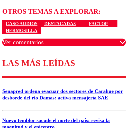
OTROS TEMAS A EXPLORAR:
CASO AUDIOS
DESTACADA3
FACTOP
HERMOSILLA
Ver comentarios
LAS MÁS LEÍDAS
Los comentarios son moderados para garantizar un
diálogo respetuoso.
Nombre
Senapred ordena evacuar dos sectores de Carahue por
Correo
desborde del río Damas: activa mensajería SAE
Nuevo temblor sacude el norte del país: revisa la
magnitud y el epicentro