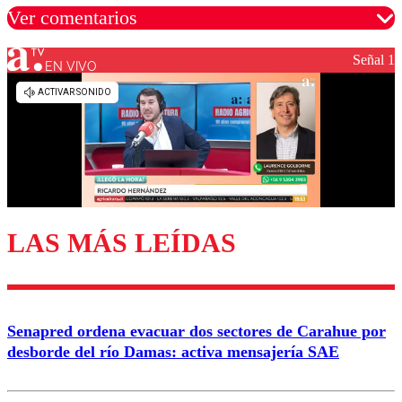
Ver comentarios
Señal 1
EN VIVO
Los comentarios son moderados para garantizar un
diálogo respetuoso.
Nombre
Correo
LAS MÁS LEÍDAS
Enviar comentario
Senapred ordena evacuar dos sectores de Carahue por
desborde del río Damas: activa mensajería SAE