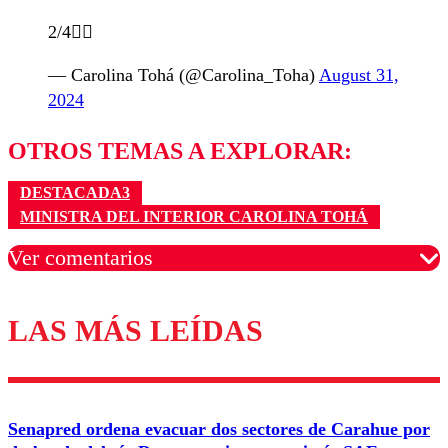
2/4👇🏻
— Carolina Tohá (@Carolina_Toha)
August 31,
2024
OTROS TEMAS A EXPLORAR:
DESTACADA3
MINISTRA DEL INTERIOR CAROLINA TOHÁ
Ver comentarios
LAS MÁS LEÍDAS
Los comentarios son moderados para garantizar un
diálogo respetuoso.
Nombre
Senapred ordena evacuar dos sectores de Carahue por
Correo