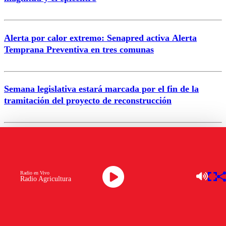
Enviar comentario
Alerta por calor extremo: Senapred activa Alerta
Temprana Preventiva en tres comunas
Semana legislativa estará marcada por el fin de la
tramitación del proyecto de reconstrucción
VER MÁS
Radio en Vivo
Radio Agricultura
NACIONAL
Seremi de Salud confirmó caso