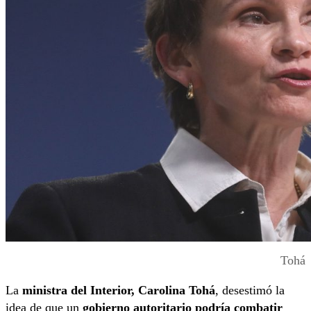
Tohá
La
ministra del Interior, Carolina Tohá
, desestimó la
idea de que un
gobierno autoritario podría combatir