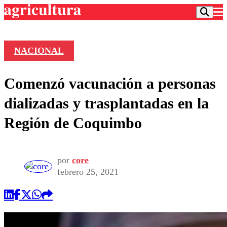
NACIONAL
Podcast
Comenzó vacunación a personas
Frecuencias
Agricultura TV
dializadas y trasplantadas en la
Deportes
Región de Coquimbo
Entretención
Colo Colo
Noticias
Motor
Vida Social
Otros Deportes
Dato Practico
por
core
Publicaciones en medios
Seleccion Chilena
Economía
febrero 25, 2021
Opinión
Torneo Internacional
Internacional
Programas
Torneo Nacional
Nacional
Comercial
Universidad Católica
Política
Universidad de Chile
Sustentabilidad