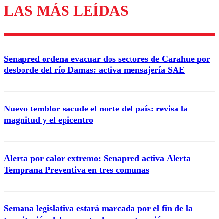
LAS MÁS LEÍDAS
Los comentarios son moderados para garantizar un
diálogo respetuoso.
Nombre
Senapred ordena evacuar dos sectores de Carahue por
Correo
desborde del río Damas: activa mensajería SAE
Nuevo temblor sacude el norte del país: revisa la
magnitud y el epicentro
Enviar comentario
Alerta por calor extremo: Senapred activa Alerta
Temprana Preventiva en tres comunas
Semana legislativa estará marcada por el fin de la