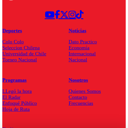
Deportes
Noticias
Colo Colo
Dato Practico
Seleccion Chilena
Economía
Universidad de Chile
Internacional
Torneo Nacional
Nacional
Programas
Nosotros
LLegó la hora
Quienes Somos
El Radar
Contacto
Enfoqué Público
Frecuencias
Hoja de Ruta