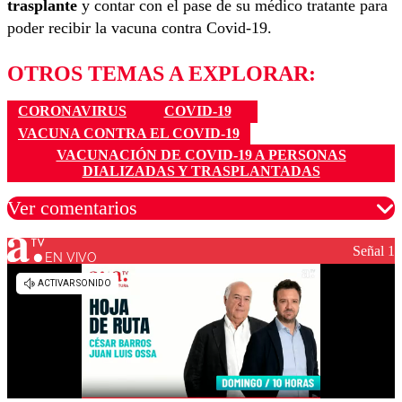
trasplante
y contar con el pase de su médico tratante para
poder recibir la vacuna contra Covid-19.
OTROS TEMAS A EXPLORAR:
CORONAVIRUS
COVID-19
VACUNA CONTRA EL COVID-19
VACUNACIÓN DE COVID-19 A PERSONAS
DIALIZADAS Y TRASPLANTADAS
Ver comentarios
Señal 1
EN VIVO
Los comentarios son moderados para garantizar un
diálogo respetuoso.
Nombre
Correo