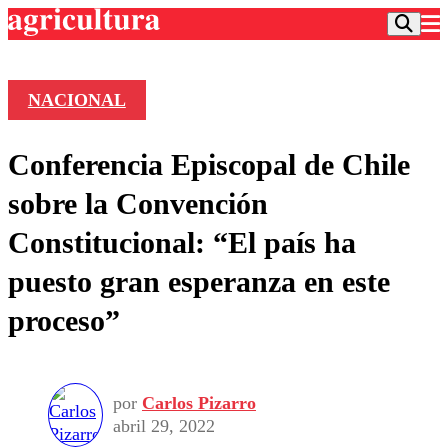
NACIONAL
Podcast
Conferencia Episcopal de Chile
Frecuencias
Agricultura TV
sobre la Convención
Deportes
Constitucional: “El país ha
Entretención
Colo Colo
Noticias
puesto gran esperanza en este
Motor
Vida Social
Otros Deportes
Dato Practico
proceso”
Publicaciones en medios
Seleccion Chilena
Economía
Opinión
Torneo Internacional
Internacional
Programas
Torneo Nacional
Nacional
Comercial
por
Carlos Pizarro
Universidad Católica
Política
abril 29, 2022
Universidad de Chile
Sustentabilidad