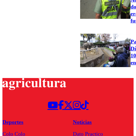
do
er
fu
Pa
Dí
10
en
Deportes
Noticias
Colo Colo
Dato Practico