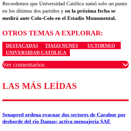
Recordemos que Universidad Católica sumó solo un punto
en los últimos dos partidos y
en la próxima fecha se
medirá ante Colo-Colo en el Estadio Monumental.
OTROS TEMAS A EXPLORAR:
DESTACADA5
TIAGO NUNES
UCTORNEO
UNIVERSIDAD CATÓLICA
Ver comentarios
LAS MÁS LEÍDAS
Los comentarios son moderados para garantizar un
diálogo respetuoso.
Nombre
Senapred ordena evacuar dos sectores de Carahue por
Correo
desborde del río Damas: activa mensajería SAE