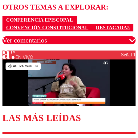
OTROS TEMAS A EXPLORAR:
CONFERENCIA EPISCOPAL
CONVENCIÓN CONSTITUCIONAL
DESTACADA5
Ver comentarios
Señal 1
EN VIVO
Los comentarios son moderados para garantizar un
diálogo respetuoso.
Nombre
Correo
LAS MÁS LEÍDAS
Enviar comentario