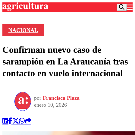
NACIONAL
Podcast
Confirman nuevo caso de
Frecuencias
Agricultura TV
sarampión en La Araucanía tras
Deportes
contacto en vuelo internacional
Entretención
Colo Colo
Noticias
Motor
Vida Social
Otros Deportes
Dato Practico
Publicaciones en medios
por
Francisca Plaza
Seleccion Chilena
Economía
Opinión
enero 10, 2026
Torneo Internacional
Internacional
Programas
Torneo Nacional
Nacional
Comercial
Universidad Católica
Política
Universidad de Chile
Sustentabilidad