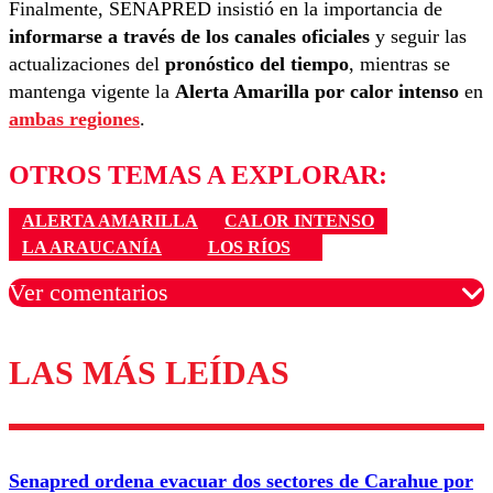
Finalmente, SENAPRED insistió en la importancia de
informarse a través de los canales oficiales
y seguir las
actualizaciones del
pronóstico del tiempo
, mientras se
mantenga vigente la
Alerta Amarilla por calor intenso
en
ambas regiones
.
OTROS TEMAS A EXPLORAR:
ALERTA AMARILLA
CALOR INTENSO
LA ARAUCANÍA
LOS RÍOS
Ver comentarios
LAS MÁS LEÍDAS
Los comentarios son moderados para garantizar un
diálogo respetuoso.
Nombre
Senapred ordena evacuar dos sectores de Carahue por
Correo