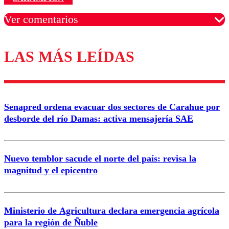
Ver comentarios
LAS MÁS LEÍDAS
Los comentarios son moderados para garantizar un
diálogo respetuoso.
Nombre
Senapred ordena evacuar dos sectores de Carahue por
Correo
desborde del río Damas: activa mensajería SAE
Nuevo temblor sacude el norte del país: revisa la
magnitud y el epicentro
Enviar comentario
Ministerio de Agricultura declara emergencia agrícola
para la región de Ñuble