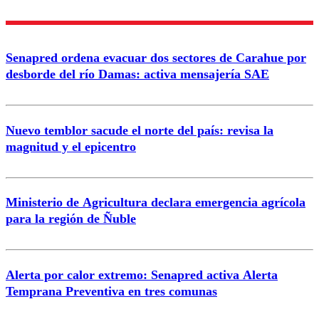
Enviar comentario
Senapred ordena evacuar dos sectores de Carahue por
desborde del río Damas: activa mensajería SAE
Nuevo temblor sacude el norte del país: revisa la
magnitud y el epicentro
Ministerio de Agricultura declara emergencia agrícola
para la región de Ñuble
Alerta por calor extremo: Senapred activa Alerta
Temprana Preventiva en tres comunas