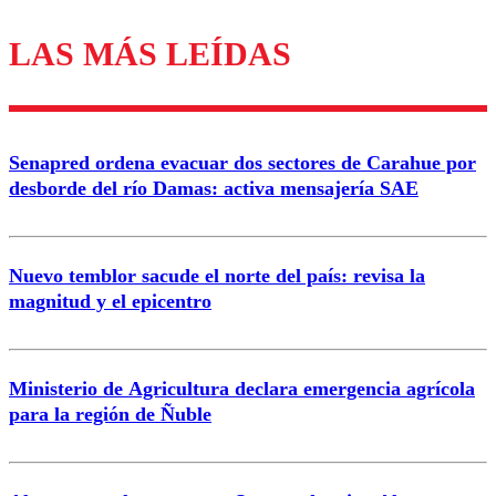
LAS MÁS LEÍDAS
Los comentarios son moderados para garantizar un
diálogo respetuoso.
Nombre
Senapred ordena evacuar dos sectores de Carahue por
Correo
desborde del río Damas: activa mensajería SAE
Nuevo temblor sacude el norte del país: revisa la
magnitud y el epicentro
Enviar comentario
Ministerio de Agricultura declara emergencia agrícola
para la región de Ñuble