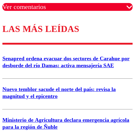
Ver comentarios
LAS MÁS LEÍDAS
Los comentarios son moderados para garantizar un
diálogo respetuoso.
Nombre
Senapred ordena evacuar dos sectores de Carahue por
Correo
desborde del río Damas: activa mensajería SAE
Nuevo temblor sacude el norte del país: revisa la
magnitud y el epicentro
Enviar comentario
Ministerio de Agricultura declara emergencia agrícola
para la región de Ñuble