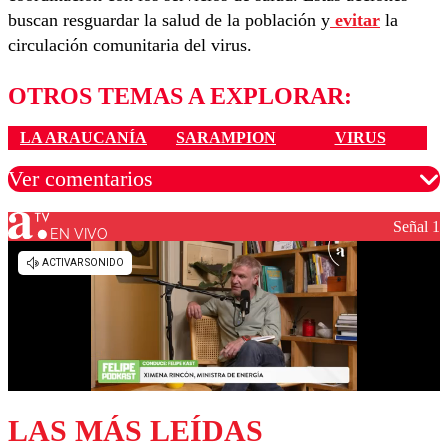
buscan resguardar la salud de la población y
evitar
la
circulación comunitaria del virus.
OTROS TEMAS A EXPLORAR:
LA ARAUCANÍA
SARAMPION
VIRUS
Ver comentarios
Señal 1
EN VIVO
Los comentarios son moderados para garantizar un
diálogo respetuoso.
Nombre
Correo
LAS MÁS LEÍDAS