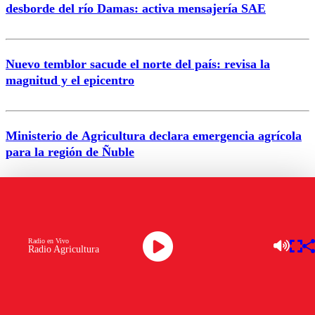
desborde del río Damas: activa mensajería SAE
Nuevo temblor sacude el norte del país: revisa la
magnitud y el epicentro
Enviar comentario
Ministerio de Agricultura declara emergencia agrícola
para la región de Ñuble
Alerta por calor extremo: Senapred activa Alerta
Temprana Preventiva en tres comunas
Radio en Vivo
Radio Agricultura
VER MÁS