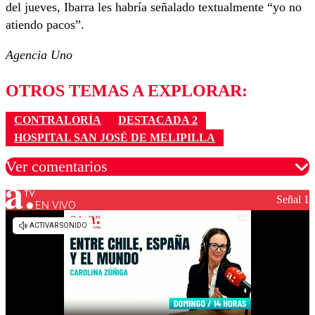
del jueves, Ibarra les habría señalado textualmente “yo no
atiendo pacos”.
Agencia Uno
OTROS TEMAS A EXPLORAR:
CONTRALORÍA
DESTACADA 2
HOSPITAL SAN JOSÉ DE MELIPILLA
Ver comentarios
Señal 1
EN VIVO
Los comentarios son moderados para garantizar un
diálogo respetuoso.
Nombre
Correo