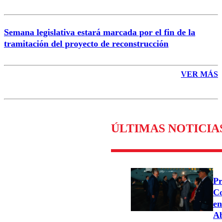
Semana legislativa estará marcada por el fin de la
tramitación del proyecto de reconstrucción
VER MÁS
ÚLTIMAS NOTICIA
Pr
Co
en
Ab