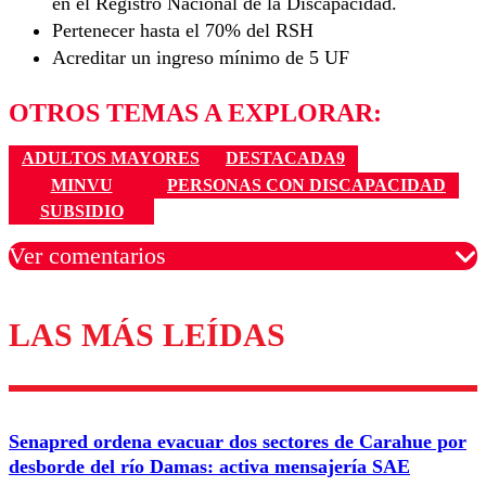
en el Registro Nacional de la Discapacidad.
Pertenecer hasta el 70% del RSH
Acreditar un ingreso mínimo de 5 UF
OTROS TEMAS A EXPLORAR:
ADULTOS MAYORES
DESTACADA9
MINVU
PERSONAS CON DISCAPACIDAD
SUBSIDIO
Ver comentarios
LAS MÁS LEÍDAS
Los comentarios son moderados para garantizar un
diálogo respetuoso.
Nombre
Senapred ordena evacuar dos sectores de Carahue por
Correo
desborde del río Damas: activa mensajería SAE