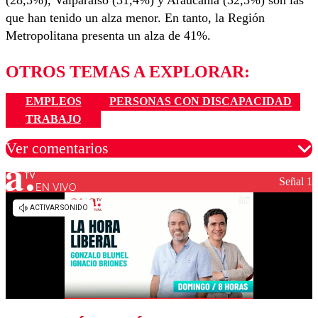
(28,3%), Valparaíso (31,4%) y Araucanía (32,3%) son las
que han tenido un alza menor. En tanto, la Región
Metropolitana presenta un alza de 41%.
OTROS TEMAS A EXPLORAR:
EMPLEOS
PERSONAS CON DISCAPACIDAD
TRABAJO
Ver comentarios
Señal 1
EN VIVO
Los comentarios son moderados para garantizar un
diálogo respetuoso.
Nombre
Correo