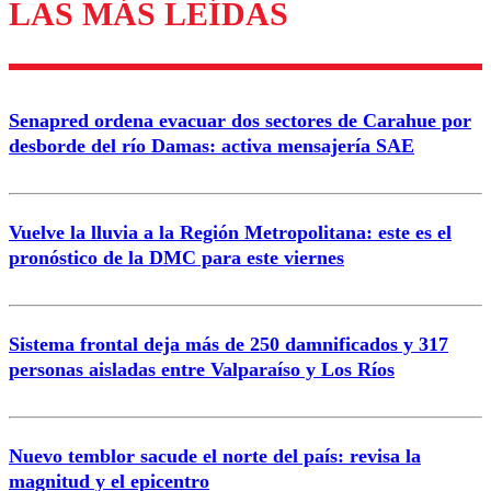
LAS MÁS LEÍDAS
Enviar comentario
Senapred ordena evacuar dos sectores de Carahue por
desborde del río Damas: activa mensajería SAE
Vuelve la lluvia a la Región Metropolitana: este es el
pronóstico de la DMC para este viernes
Sistema frontal deja más de 250 damnificados y 317
personas aisladas entre Valparaíso y Los Ríos
Nuevo temblor sacude el norte del país: revisa la
magnitud y el epicentro