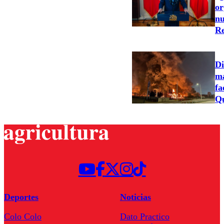
or
nu
Re
Di
ma
fa
Qu
Deportes
Noticias
Colo Colo
Dato Practico