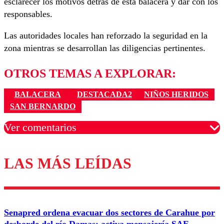
esclarecer los motivos detrás de esta balacera y dar con los
responsables.
Las autoridades locales han reforzado la seguridad en la
zona mientras se desarrollan las diligencias pertinentes.
OTROS TEMAS A EXPLORAR:
BALACERA
DESTACADA2
NIÑOS HERIDOS
SAN BERNARDO
Ver comentarios
LAS MÁS LEÍDAS
Los comentarios son moderados para garantizar un
diálogo respetuoso.
Nombre
Senapred ordena evacuar dos sectores de Carahue por
Correo