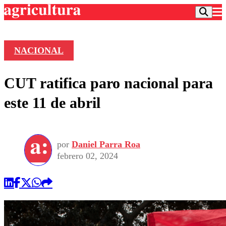
NACIONAL
Podcast
CUT ratifica paro nacional para
Frecuencias
Agricultura TV
este 11 de abril
Deportes
Entretención
Colo Colo
Noticias
Motor
por
Daniel Parra Roa
Vida Social
Otros Deportes
Dato Practico
febrero 02, 2024
Publicaciones en medios
Seleccion Chilena
Economía
Opinión
Torneo Internacional
Internacional
Programas
Torneo Nacional
Nacional
Comercial
Universidad Católica
Política
Universidad de Chile
Sustentabilidad