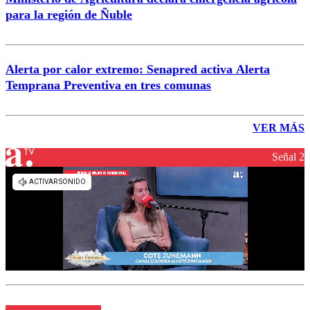
para la región de Ñuble
Alerta por calor extremo: Senapred activa Alerta
Temprana Preventiva en tres comunas
VER MÁS
Señal 2