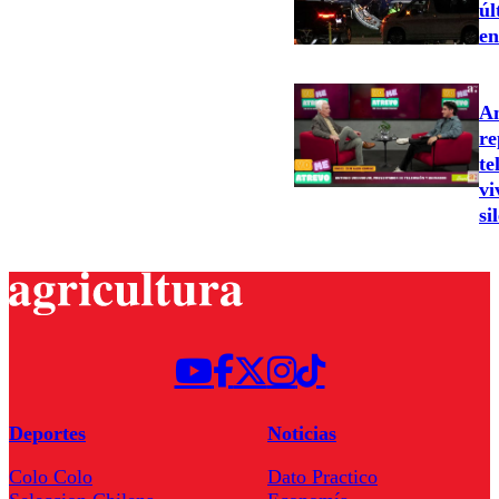
úl
en
An
re
te
vi
si
Deportes
Noticias
Colo Colo
Dato Practico