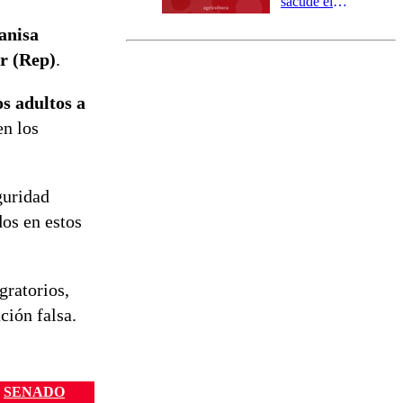
sacude el
norte del país:
anisa
revisa la
magnitud y el
r (Rep)
.
epicentro
os adultos a
en los
guridad
dos en estos
gratorios,
ción falsa.
SENADO