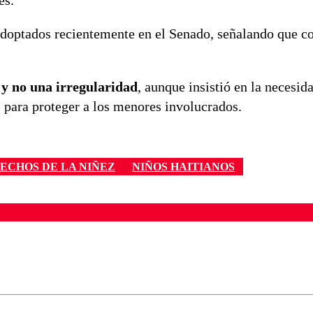
es.
 adoptados recientemente en el Senado, señalando que c
 y no una irregularidad
, aunque insistió en la necesid
l para proteger a los menores involucrados.
ECHOS DE LA NIÑEZ
NIÑOS HAITIANOS
ados para garantizar un diálogo respetuoso.
Correo