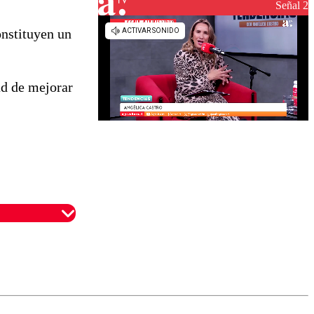
Señal 2
onstituyen un
ad de mejorar