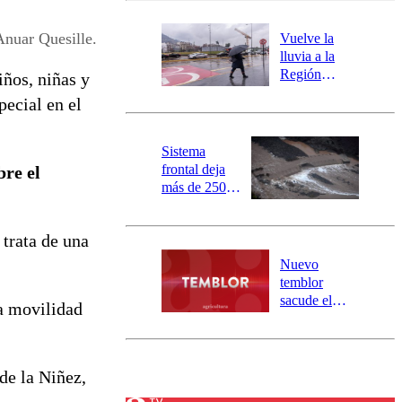
desborde del
río Damas:
Anuar Quesille.
Vuelve la
activa
lluvia a la
mensajería
Región
iños, niñas y
SAE
Metropolitana:
pecial en el
este es el
pronóstico de
la DMC para
Sistema
este viernes
frontal deja
bre el
más de 250
damnificados
y 317
 trata de una
personas
aisladas entre
Nuevo
Valparaíso y
temblor
Los Ríos
sacude el
la movilidad
norte del país:
revisa la
magnitud y el
epicentro
de la Niñez,