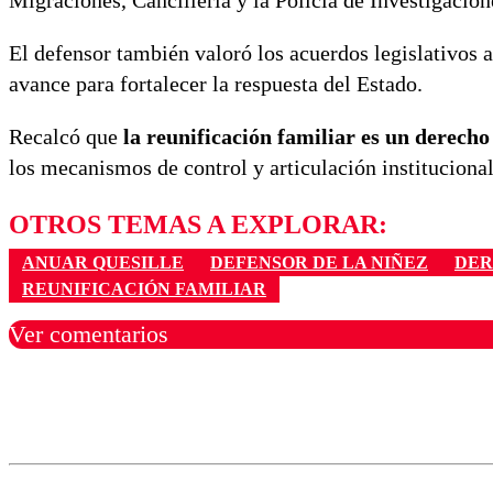
Migraciones, Cancillería y la Policía de Investigacion
El defensor también valoró los acuerdos legislativos
avance para fortalecer la respuesta del Estado.
Recalcó que
la reunificación familiar es un derecho
los mecanismos de control y articulación instituciona
OTROS TEMAS A EXPLORAR:
ANUAR QUESILLE
DEFENSOR DE LA NIÑEZ
DER
REUNIFICACIÓN FAMILIAR
Ver comentarios
Los comentarios son moder
Nombre