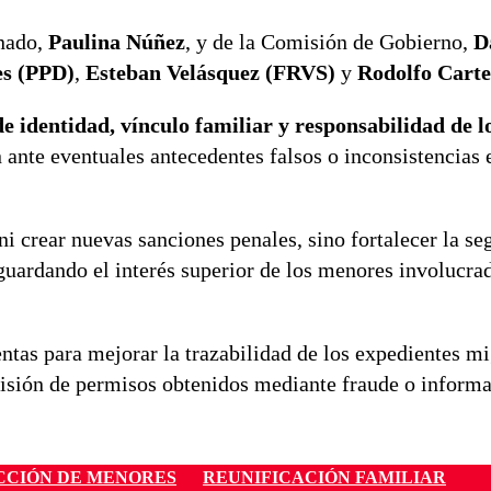
enado,
Paulina Núñez
, y de la Comisión de Gobierno,
D
s (PPD)
,
Esteban Velásquez (FRVS)
y
Rodolfo Carte
de identidad, vínculo familiar y responsabilidad de l
nte eventuales antecedentes falsos o inconsistencias 
ni crear nuevas sanciones penales, sino fortalecer la se
sguardando el interés superior de los menores involucra
tas para mejorar la trazabilidad de los expedientes mi
visión de permisos obtenidos mediante fraude o informa
CCIÓN DE MENORES
REUNIFICACIÓN FAMILIAR