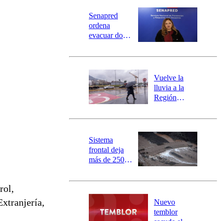
Senapred
ordena
evacuar dos
sectores de
Carahue por
desborde del
río Damas:
Vuelve la
activa
lluvia a la
mensajería
Región
SAE
Metropolitana:
este es el
pronóstico de
la DMC para
Sistema
este viernes
frontal deja
más de 250
damnificados
y 317
rol,
personas
aisladas entre
xtranjería,
Nuevo
Valparaíso y
temblor
Los Ríos