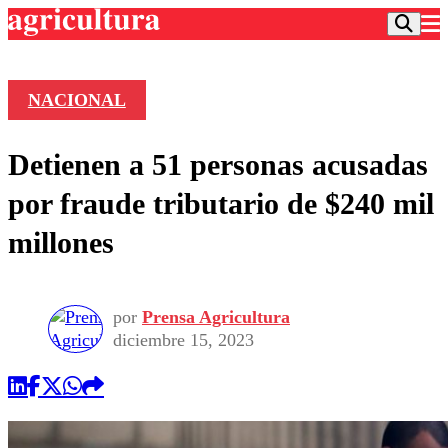
NACIONAL
Podcast
Detienen a 51 personas acusadas
Frecuencias
Agricultura TV
por fraude tributario de $240 mil
Deportes
millones
Entretención
Colo Colo
Noticias
Motor
Vida Social
Otros Deportes
Dato Practico
por
Prensa Agricultura
Publicaciones en medios
Seleccion Chilena
Economía
diciembre 15, 2023
Opinión
Torneo Internacional
Internacional
Programas
Torneo Nacional
Nacional
Comercial
Universidad Católica
Política
Universidad de Chile
Sustentabilidad