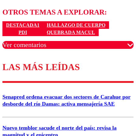
OTROS TEMAS A EXPLORAR:
DESTACADA1
HALLAZGO DE CUERPO
PDI
QUEBRADA MACUL
Ver comentarios
LAS MÁS LEÍDAS
Los comentarios son moderados para garantizar un
diálogo respetuoso.
Nombre
Senapred ordena evacuar dos sectores de Carahue por
Correo
desborde del río Damas: activa mensajería SAE
Nuevo temblor sacude el norte del país: revisa la
magnitud y el epicentro