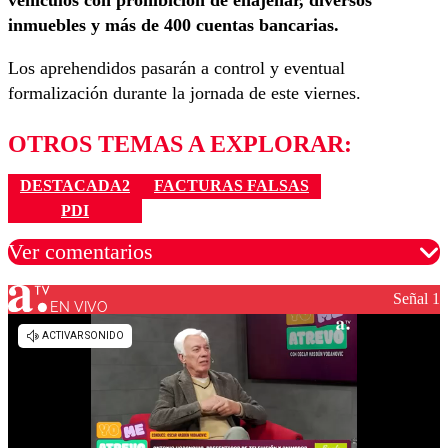
vehículos con prohibición de enajenar, diversos
inmuebles y más de 400 cuentas bancarias.
Los aprehendidos pasarán a control y eventual
formalización durante la jornada de este viernes.
OTROS TEMAS A EXPLORAR:
DESTACADA2
FACTURAS FALSAS
PDI
Ver comentarios
Señal 1
EN VIVO
Los comentarios son moderados para garantizar un
diálogo respetuoso.
Nombre
Correo