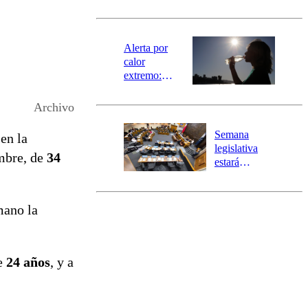
norte del país:
revisa la
magnitud y el
epicentro
Alerta por
calor
extremo:
Senapred
activa Alerta
Archivo
Temprana
Preventiva en
Semana
en la
tres comunas
legislativa
ombre, de
34
estará
marcada por
el fin de la
tramitación
mano la
del proyecto
de
reconstrucción
de
24 años
, y a