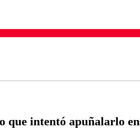
ados para garantizar un diálogo respetuoso.
Correo
Enviar c
to que intentó apuñalarlo e