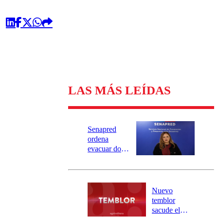
LAS MÁS LEÍDAS
Senapred
ordena
evacuar dos
sectores de
Carahue por
desborde del
río Damas:
Nuevo
activa
temblor
mensajería
sacude el
SAE