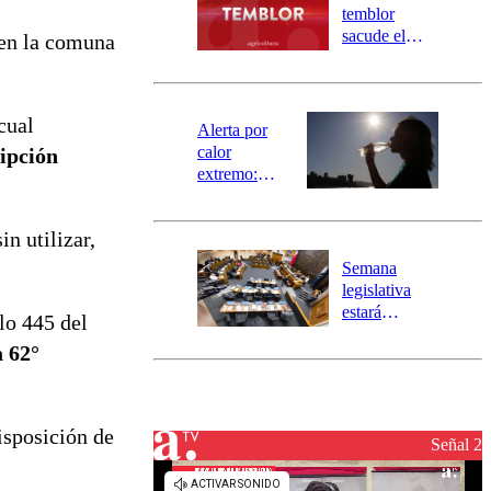
activa
temblor
mensajería
sacude el
 en la comuna
SAE
norte del país:
revisa la
magnitud y el
cual
epicentro
Alerta por
calor
ripción
extremo:
Senapred
activa Alerta
n utilizar,
Temprana
Preventiva en
Semana
tres comunas
legislativa
estará
lo 445 del
marcada por
a 62°
el fin de la
tramitación
del proyecto
de
isposición de
reconstrucción
Señal 2