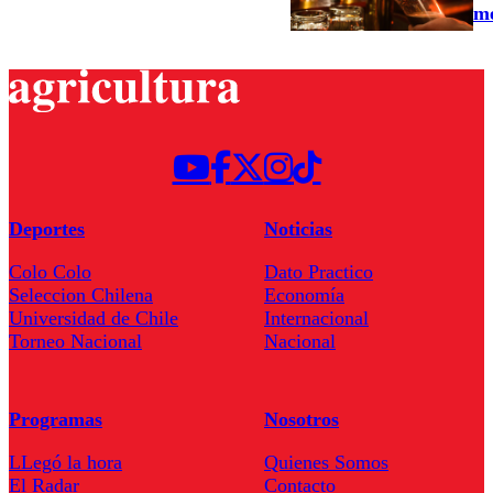
me
Deportes
Noticias
Colo Colo
Dato Practico
Seleccion Chilena
Economía
Universidad de Chile
Internacional
Torneo Nacional
Nacional
Programas
Nosotros
LLegó la hora
Quienes Somos
El Radar
Contacto