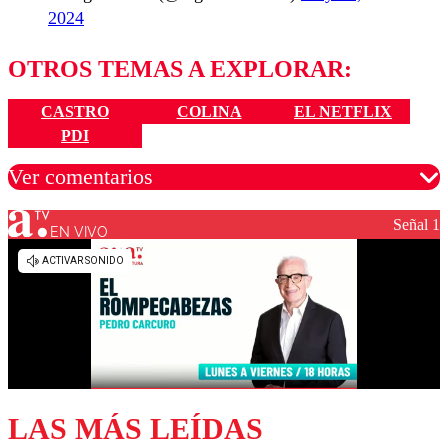
2024
OTROS TEMAS A EXPLORAR:
CASTRO
COLINA
EL NETFLIX
PDI
Ver comentarios
Señal 1
EN VIVO
Los comentarios son moderados para garantizar un
diálogo respetuoso.
Nombre
Correo
LAS MÁS LEÍDAS