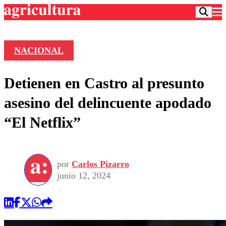
NACIONAL
Podcast
Detienen en Castro al presunto
Frecuencias
Agricultura TV
asesino del delincuente apodado
Deportes
“El Netflix”
Entretención
Colo Colo
Noticias
Motor
Vida Social
Otros Deportes
Dato Practico
Publicaciones en medios
por
Carlos Pizarro
Seleccion Chilena
Economía
Opinión
junio 12, 2024
Torneo Internacional
Internacional
Programas
Torneo Nacional
Nacional
Comercial
Universidad Católica
Política
Universidad de Chile
Sustentabilidad