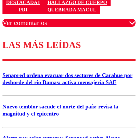
DESTACADA1
HALLAZGO DE CUERPO
PDI
QUEBRADA MACUL
Ver comentarios
LAS MÁS LEÍDAS
Los comentarios son moderados para garantizar un
diálogo respetuoso.
Nombre
Senapred ordena evacuar dos sectores de Carahue por
Correo
desborde del río Damas: activa mensajería SAE
Nuevo temblor sacude el norte del país: revisa la
magnitud y el epicentro
Enviar comentario
Alerta por calor extremo: Senapred activa Alerta