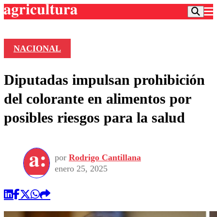
NACIONAL
Podcast
Diputadas impulsan prohibición
Frecuencias
Agricultura TV
del colorante en alimentos por
Deportes
posibles riesgos para la salud
Entretención
Colo Colo
Noticias
Motor
Vida Social
Otros Deportes
Dato Practico
Publicaciones en medios
por
Rodrigo Cantillana
Seleccion Chilena
Economía
Opinión
enero 25, 2025
Torneo Internacional
Internacional
Programas
Torneo Nacional
Nacional
Comercial
Universidad Católica
Política
Universidad de Chile
Sustentabilidad