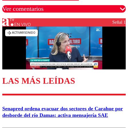
Ver comentarios
Señal 1
EN VIVO
Los comentarios son moderados para garantizar un
diálogo respetuoso.
Nombre
Correo
LAS MÁS LEÍDAS
Enviar comentario
Senapred ordena evacuar dos sectores de Carahue por
desborde del río Damas: activa mensajería SAE