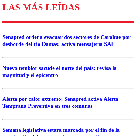
LAS MÁS LEÍDAS
Los comentarios son moderados para garantizar un
diálogo respetuoso.
Nombre
Senapred ordena evacuar dos sectores de Carahue por
Correo
desborde del río Damas: activa mensajería SAE
Nuevo temblor sacude el norte del país: revisa la
magnitud y el epicentro
Enviar comentario
Alerta por calor extremo: Senapred activa Alerta
Temprana Preventiva en tres comunas
Semana legislativa estará marcada por el fin de la