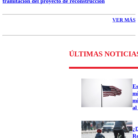
tramitación del proyecto de reconstrucción
VER MÁS
ÚLTIMAS NOTICIA
Es
mi
mi
al
¿D
Re