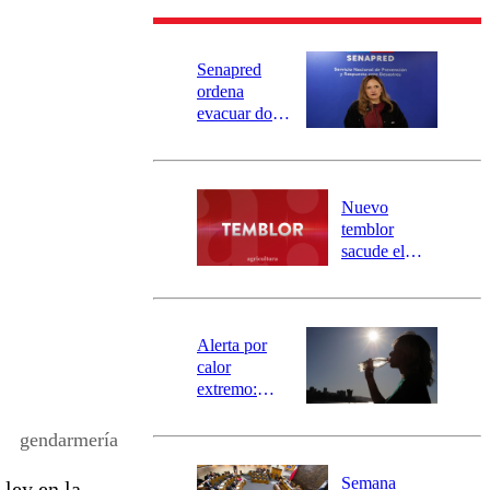
Senapred
ordena
evacuar dos
sectores de
Carahue por
desborde del
río Damas:
Nuevo
activa
temblor
mensajería
sacude el
SAE
norte del país:
revisa la
magnitud y el
epicentro
Alerta por
calor
extremo:
Senapred
activa Alerta
gendarmería
Temprana
Preventiva en
Semana
ley en la