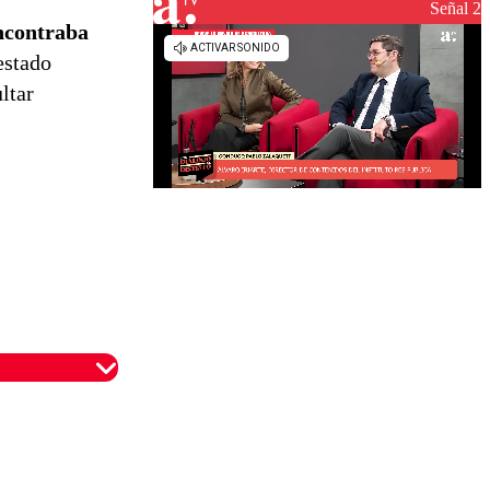
reconstrucción
Señal 2
encontraba
estado
ltar