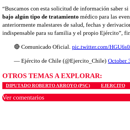
“Buscamos con esta solicitud de información saber si
bajo algún tipo de tratamiento
médico para las event
anteriormente malestares de salud, fechas y derivacion
indispensable para su familia y el propio Ejército”, fi
🔴 Comunicado Oficial.
pic.twitter.com/HGU6s
— Ejército de Chile (@Ejercito_Chile)
October 
OTROS TEMAS A EXPLORAR:
DIPUTADO ROBERTO ARROYO (PSC)
EJERCITO
Ver comentarios
Los comentarios son moder
Nombre