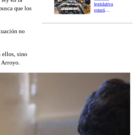
tres comunas
legislativa
 busca que los
estará
marcada por
el fin de la
tramitación
ituación no
del proyecto
de
reconstrucción
 ellos, sino
 Arroyo.