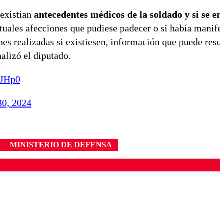
 existían
antecedentes médicos de la soldado y si se 
uales afecciones que pudiese padecer o si había manif
es realizadas si existiesen, información que puede resu
nalizó el diputado.
0JHp0
30, 2024
MINISTERIO DE DEFENSA
ados para garantizar un diálogo respetuoso.
Correo