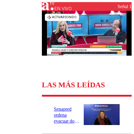
Universidad Católica
Política
Señal 1
Universidad de Chile
Sustentabilidad
EN VIVO
LAS MÁS LEÍDAS
Senapred
ordena
evacuar dos
sectores de
Carahue por