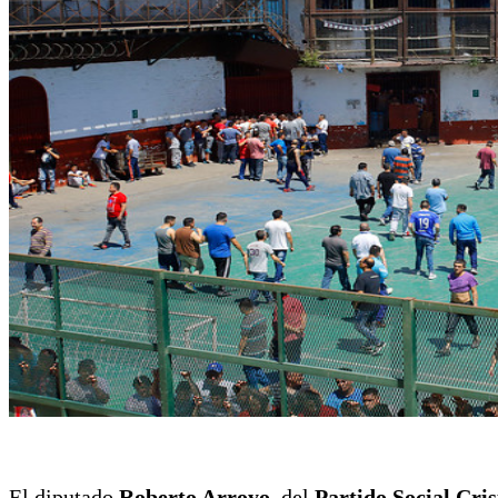
El diputado
Roberto Arroyo
, del
Partido Social Cris