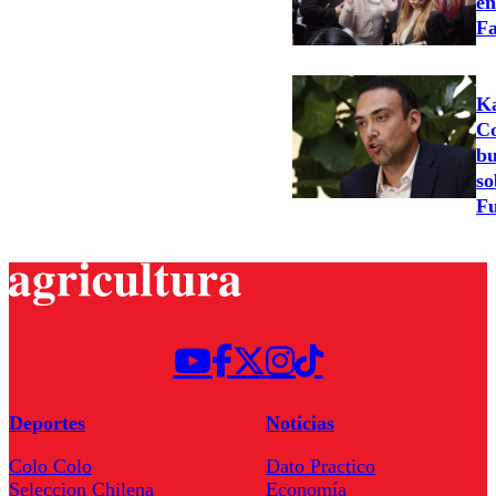
en
Fa
Ka
Co
bu
so
Fu
Deportes
Noticias
Colo Colo
Dato Practico
Seleccion Chilena
Economía