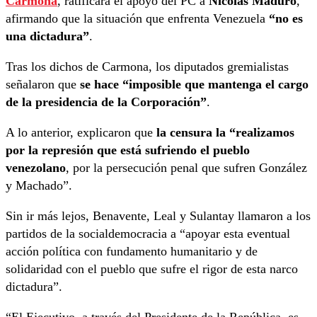
Carmona
, ratificara el apoyo del PC a
Nicolás Maduro
,
afirmando que la situación que enfrenta Venezuela
“no es
una dictadura”
.
Tras los dichos de Carmona, los diputados gremialistas
señalaron que
se hace “imposible que mantenga el cargo
de la presidencia de la Corporación”
.
A lo anterior, explicaron que
la censura la “realizamos
por la represión que está sufriendo el pueblo
venezolano
, por la persecución penal que sufren González
y Machado”.
Sin ir más lejos, Benavente, Leal y Sulantay llamaron a los
partidos de la socialdemocracia a “apoyar esta eventual
acción política con fundamento humanitario y de
solidaridad con el pueblo que sufre el rigor de esta narco
dictadura”.
“El Ejecutivo, a través del Presidente de la República, es