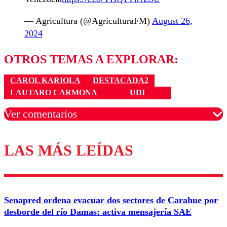
— Agricultura (@AgriculturaFM)
August 26,
2024
OTROS TEMAS A EXPLORAR:
CAROL KARIOLA
DESTACADA2
LAUTARO CARMONA
UDI
Ver comentarios
LAS MÁS LEÍDAS
Los comentarios son moderados para garantizar un
diálogo respetuoso.
Nombre
Senapred ordena evacuar dos sectores de Carahue por
Correo
desborde del río Damas: activa mensajería SAE