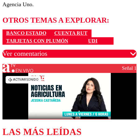
Agencia Uno.
OTROS TEMAS A EXPLORAR:
BANCO ESTADO
CUENTA RUT
TARJETAS CON PLUMÓN
UDI
Ver comentarios
Señal 1
EN VIVO
Los comentarios son moderados para garantizar un
diálogo respetuoso.
Nombre
Correo
LAS MÁS LEÍDAS