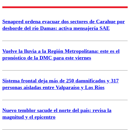
Enviar comentario
Senapred ordena evacuar dos sectores de Carahue por
desborde del río Damas: activa mensajería SAE
Vuelve la lluvia a la Región Metropolitana: este es el
pronóstico de la DMC para este viernes
Sistema frontal deja más de 250 damnificados y 317
personas aisladas entre Valparaíso y Los Ríos
Nuevo temblor sacude el norte del país: revisa la
magnitud y el epicentro