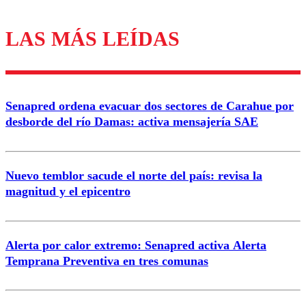
LAS MÁS LEÍDAS
Los comentarios son moderados para garantizar un
diálogo respetuoso.
Nombre
Senapred ordena evacuar dos sectores de Carahue por
Correo
desborde del río Damas: activa mensajería SAE
Nuevo temblor sacude el norte del país: revisa la
magnitud y el epicentro
Enviar comentario
Alerta por calor extremo: Senapred activa Alerta
Temprana Preventiva en tres comunas