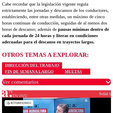
Cabe recordar que la legislación vigente regula
estrictamente las jornadas y descansos de los conductores,
estableciendo, entre otras medidas, un máximo de cinco
horas continuas de conducción, seguidas de al menos dos
horas de descanso; además de
pausas mínimas dentro de
cada jornada de 24 horas y literas en condiciones
adecuadas para el descanso en trayectos largos.
OTROS TEMAS A EXPLORAR:
DIRECCIÓN DEL TRABAJO
FIN DE SEMANA LARGO
MULTAS
Ver comentarios
Señal 1
EN VIVO
Los comentarios son moderados para garantizar un
diálogo respetuoso.
Nombre