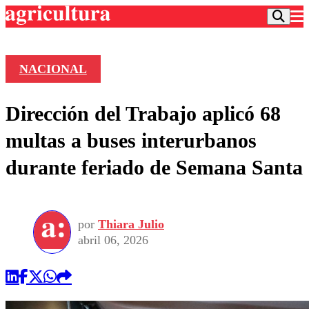
NACIONAL
Podcast
Dirección del Trabajo aplicó 68
Frecuencias
Agricultura TV
multas a buses interurbanos
Deportes
durante feriado de Semana Santa
Entretención
Colo Colo
Noticias
Motor
Vida Social
Otros Deportes
Dato Practico
Publicaciones en medios
por
Thiara Julio
Seleccion Chilena
Economía
Opinión
abril 06, 2026
Torneo Internacional
Internacional
Programas
Torneo Nacional
Nacional
Comercial
Universidad Católica
Política
Universidad de Chile
Sustentabilidad