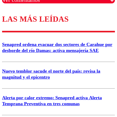
LAS MÁS LEÍDAS
Los comentarios son moderados para garantizar un
diálogo respetuoso.
Nombre
Senapred ordena evacuar dos sectores de Carahue por
Correo
desborde del río Damas: activa mensajería SAE
Nuevo temblor sacude el norte del país: revisa la
magnitud y el epicentro
Enviar comentario
Alerta por calor extremo: Senapred activa Alerta
Temprana Preventiva en tres comunas