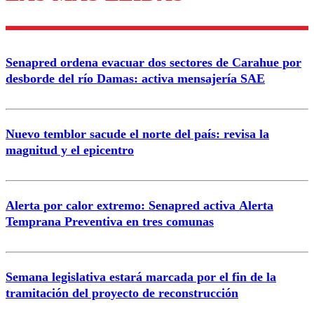
diálogo respetuoso.
Nombre
Senapred ordena evacuar dos sectores de Carahue por
Correo
desborde del río Damas: activa mensajería SAE
Nuevo temblor sacude el norte del país: revisa la
magnitud y el epicentro
Enviar comentario
Alerta por calor extremo: Senapred activa Alerta
Temprana Preventiva en tres comunas
Semana legislativa estará marcada por el fin de la
tramitación del proyecto de reconstrucción