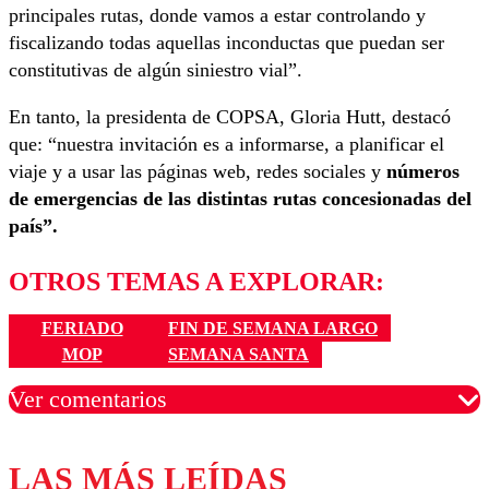
principales rutas, donde vamos a estar controlando y
fiscalizando todas aquellas inconductas que puedan ser
constitutivas de algún siniestro vial”.
En tanto, la presidenta de COPSA, Gloria Hutt, destacó
que: “nuestra invitación es a informarse, a planificar el
viaje y a usar las páginas web, redes sociales y
números
de emergencias de las distintas rutas concesionadas del
país”.
OTROS TEMAS A EXPLORAR:
FERIADO
FIN DE SEMANA LARGO
MOP
SEMANA SANTA
Ver comentarios
LAS MÁS LEÍDAS
Los comentarios son moderados para garantizar un