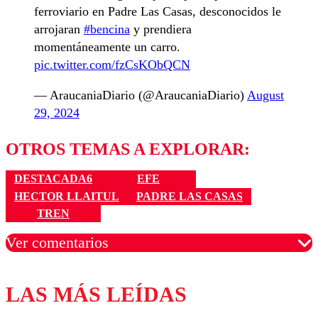
ferroviario en Padre Las Casas, desconocidos le
arrojaran
#bencina
y prendiera
momentáneamente un carro.
pic.twitter.com/fzCsKObQCN
— AraucaniaDiario (@AraucaniaDiario)
August
29, 2024
OTROS TEMAS A EXPLORAR:
DESTACADA6
EFE
HECTOR LLAITUL
PADRE LAS CASAS
TREN
Ver comentarios
LAS MÁS LEÍDAS
Los comentarios son moderados para garantizar un
diálogo respetuoso.