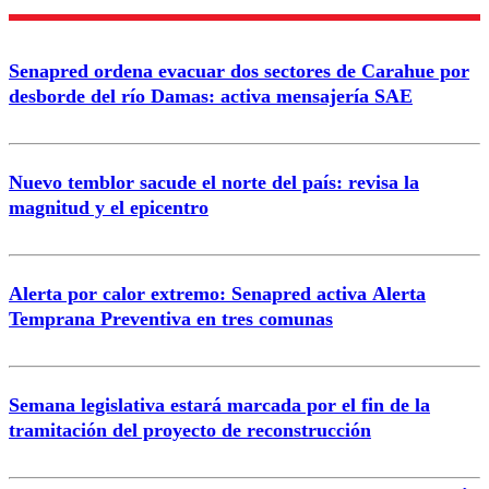
Nombre
Senapred ordena evacuar dos sectores de Carahue por
Correo
desborde del río Damas: activa mensajería SAE
Nuevo temblor sacude el norte del país: revisa la
magnitud y el epicentro
Enviar comentario
Alerta por calor extremo: Senapred activa Alerta
Temprana Preventiva en tres comunas
Semana legislativa estará marcada por el fin de la
tramitación del proyecto de reconstrucción