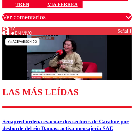
TREN
VÍA FERREA
Ver comentarios
Señal 1
EN VIVO
Los comentarios son moderados para garantizar un
diálogo respetuoso.
Nombre
Correo
LAS MÁS LEÍDAS
Enviar comentario
Senapred ordena evacuar dos sectores de Carahue por
desborde del río Damas: activa mensajería SAE