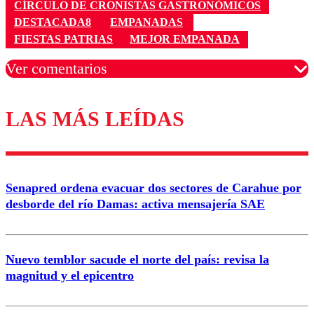
CÍRCULO DE CRONISTAS GASTRONÓMICOS
DESTACADA8
EMPANADAS
FIESTAS PATRIAS
MEJOR EMPANADA
Ver comentarios
LAS MÁS LEÍDAS
Los comentarios son moderados para garantizar un
diálogo respetuoso.
Nombre
Senapred ordena evacuar dos sectores de Carahue por
Correo
desborde del río Damas: activa mensajería SAE
Nuevo temblor sacude el norte del país: revisa la
magnitud y el epicentro
Enviar comentario