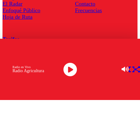
El Radar
Contacto
Enfoqué Público
Frecuencias
Hoja de Ruta
Tarifas
Comercial
Tarifas Servel Radio
Radio en Vivo
Radio Agricultura
Radio en Vivo
TV en Vivo
Descarga la APP