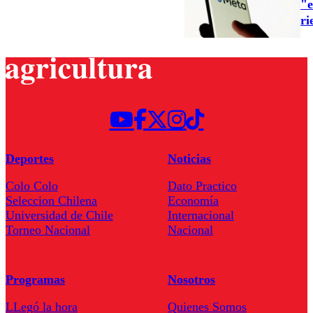
"e
ri
Deportes
Noticias
Colo Colo
Dato Practico
Seleccion Chilena
Economía
Universidad de Chile
Internacional
Torneo Nacional
Nacional
Programas
Nosotros
LLegó la hora
Quienes Somos