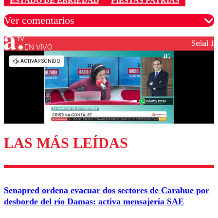
ESTADO DE EBRIEDAD
FIESTAS PATRIAS
Ver comentarios
Señal 1
EN VIVO
Los comentarios son moderados para garantizar un
diálogo respetuoso.
Nombre
Correo
LAS MÁS LEÍDAS
Enviar comentario
Senapred ordena evacuar dos sectores de Carahue por
desborde del río Damas: activa mensajería SAE