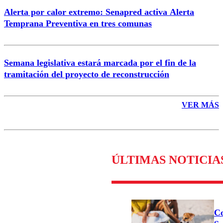
Alerta por calor extremo: Senapred activa Alerta
Temprana Preventiva en tres comunas
Semana legislativa estará marcada por el fin de la
tramitación del proyecto de reconstrucción
VER MÁS
ÚLTIMAS NOTICIA
Co