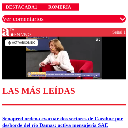
DESTACADA1
ROMERÍA
Ver comentarios
Señal 1
EN VIVO
Los comentarios son moderados para garantizar un
diálogo respetuoso.
Nombre
Correo
LAS MÁS LEÍDAS
Enviar comentario
Senapred ordena evacuar dos sectores de Carahue por
desborde del río Damas: activa mensajería SAE