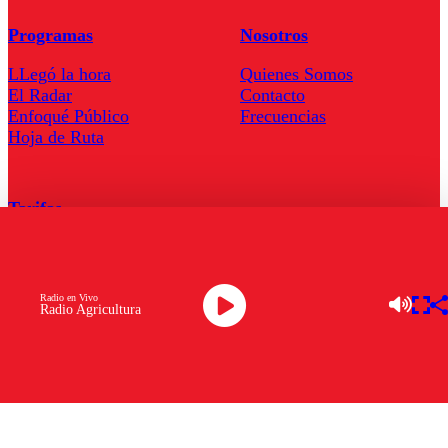
Programas
Nosotros
LLegó la hora
Quienes Somos
El Radar
Contacto
Enfoqué Público
Frecuencias
Hoja de Ruta
Tarifas
Comercial
Tarifas Servel Radio
Radio en Vivo
Radio Agricultura
Radio en Vivo
TV en Vivo
Descarga la APP