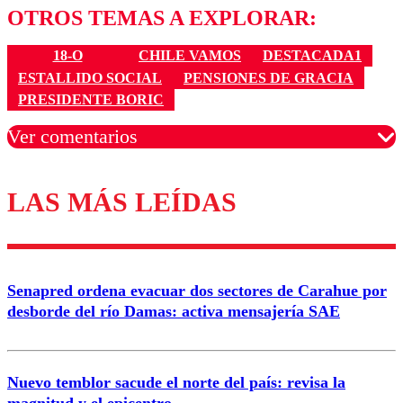
OTROS TEMAS A EXPLORAR:
18-O
CHILE VAMOS
DESTACADA1
ESTALLIDO SOCIAL
PENSIONES DE GRACIA
PRESIDENTE BORIC
Ver comentarios
LAS MÁS LEÍDAS
Los comentarios son moderados para garantizar un
diálogo respetuoso.
Nombre
Senapred ordena evacuar dos sectores de Carahue por
Correo
desborde del río Damas: activa mensajería SAE
Nuevo temblor sacude el norte del país: revisa la
magnitud y el epicentro