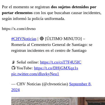
Por el momento se registran
dos sujetos detenidos por
portar elementos
con los que buscaban causar incidentes,
según informó la policía uniformada.
https://x.com/chvno
#CHVNoticias
| 🔴 [ÚLTIMO MINUTO] –
Romería al Cementerio General de Santiago: se
registran incidentes en el centro de Santiago
📡 Señal online:
https://t.co/csT7F4U5IC
📺 YouTube:
https://t.co/DHjGMXqz1s
pic.twitter.com/dIuvkyNeu1
— CHV Noticias (@chvnoticias)
September 8,
2024