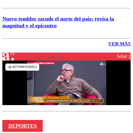
Nuevo temblor sacude el norte del país: revisa la
magnitud y el epicentro
VER MÁS
Señal 2
DEPORTES