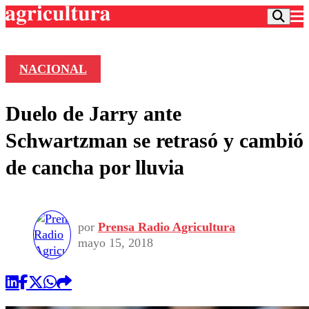
NACIONAL
Podcast
Duelo de Jarry ante
Frecuencias
Agricultura TV
Schwartzman se retrasó y cambió
Deportes
de cancha por lluvia
Entretención
Colo Colo
Noticias
Motor
Vida Social
Otros Deportes
Dato Practico
Publicaciones en medios
por
Prensa Radio Agricultura
Seleccion Chilena
Economía
Opinión
mayo 15, 2018
Torneo Internacional
Internacional
Programas
Torneo Nacional
Nacional
Comercial
Universidad Católica
Política
Universidad de Chile
Sustentabilidad