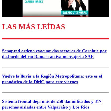
Correo
LAS MÁS LEÍDAS
Enviar comentario
Senapred ordena evacuar dos sectores de Carahue por
desborde del río Damas: activa mensajería SAE
Vuelve la lluvia a la Región Metropolitana: este es el
pronóstico de la DMC para este viernes
Sistema frontal deja más de 250 damnificados y 317
personas aisladas entre Valparaíso y Los Ríos