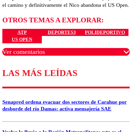
el camino y definitivamente el Nico abandona el US Open.
OTROS TEMAS A EXPLORAR:
ATP
DEPORTES3
POLIDEPORTIVO
US OPEN
Ver comentarios
LAS MÁS LEÍDAS
Los comentarios son moderados para garantizar un
diálogo respetuoso.
Nombre
Senapred ordena evacuar dos sectores de Carahue por
Correo
desborde del río Damas: activa mensajería SAE