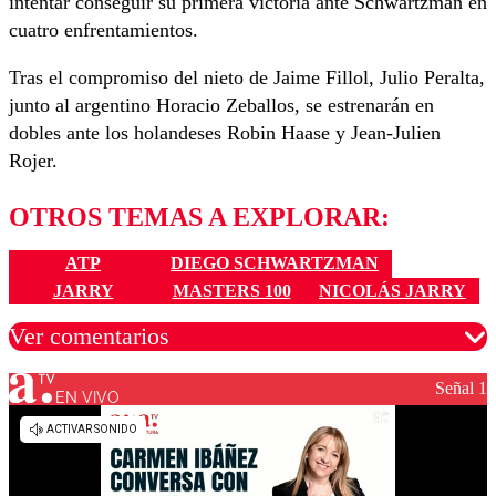
intentar conseguir su primera victoria ante Schwartzman en
cuatro enfrentamientos.
Tras el compromiso del nieto de Jaime Fillol, Julio Peralta,
junto al argentino Horacio Zeballos, se estrenarán en
dobles ante los holandeses Robin Haase y Jean-Julien
Rojer.
OTROS TEMAS A EXPLORAR:
ATP
DIEGO SCHWARTZMAN
JARRY
MASTERS 100
NICOLÁS JARRY
Ver comentarios
Señal 1
EN VIVO
Los comentarios son moderados para garantizar un
diálogo respetuoso.
Nombre