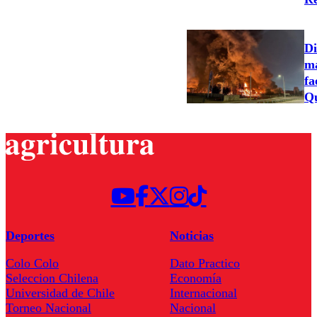
Di
ma
fa
Qu
Deportes
Noticias
Colo Colo
Dato Practico
Seleccion Chilena
Economía
Universidad de Chile
Internacional
Torneo Nacional
Nacional