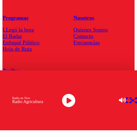
Programas
Nosotros
LLegó la hora
Quienes Somos
El Radar
Contacto
Enfoqué Público
Frecuencias
Hoja de Ruta
Tarifas
Comercial
Tarifas Servel Radio
Radio en Vivo
Radio Agricultura
Radio en Vivo
TV en Vivo
Descarga la APP