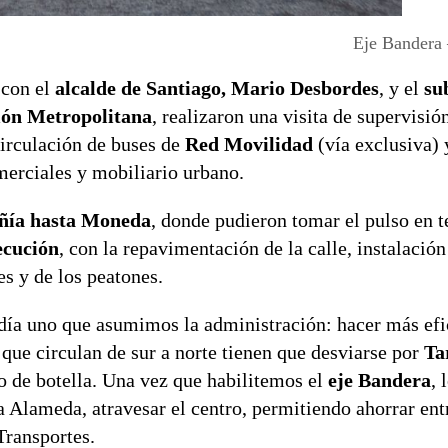
Eje Bandera
 con el
alcalde de Santiago, Mario Desbordes
, y el
su
ión Metropolitana
, realizaron una visita de supervisió
circulación de buses de
Red Movilidad
(vía exclusiva) 
merciales y mobiliario urbano.
ía hasta Moneda
, donde pudieron tomar el pulso en t
ecución
, con la repavimentación de la calle, instalación
es y de los peatones.
 día uno que asumimos la administración: hacer más efi
 que circulan de sur a norte tienen que desviarse por
Ta
o de botella. Una vez que habilitemos el
eje Bandera
, 
la Alameda, atravesar el centro, permitiendo ahorrar en
Transportes.