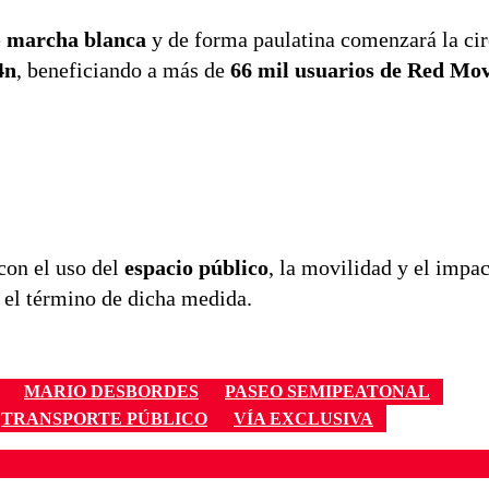
e
marcha blanca
y de forma paulatina comenzará la cir
4n
, beneficiando a más de
66 mil usuarios de Red Mov
con el uso del
espacio público
, la movilidad y el impac
ó el término de dicha medida.
MARIO DESBORDES
PASEO SEMIPEATONAL
TRANSPORTE PÚBLICO
VÍA EXCLUSIVA