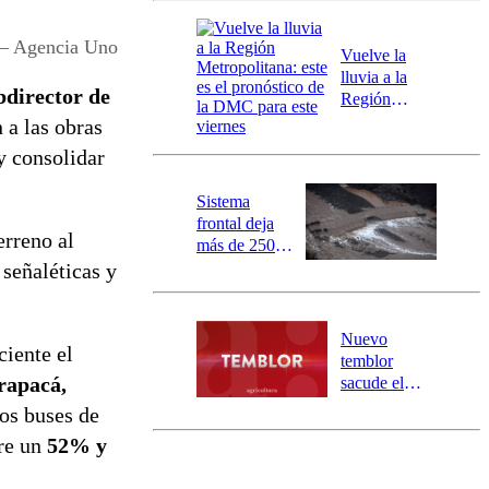
desborde del
río Damas:
 – Agencia Uno
Vuelve la
activa
lluvia a la
mensajería
bdirector de
Región
SAE
Metropolitana:
n a las obras
este es el
y consolidar
pronóstico de
la DMC para
Sistema
este viernes
frontal deja
erreno al
más de 250
damnificados
 señaléticas y
y 317
personas
aisladas entre
Nuevo
ciente el
Valparaíso y
temblor
Los Ríos
rapacá,
sacude el
norte del país:
los buses de
revisa la
tre un
52% y
magnitud y el
epicentro