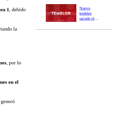
personas
aisladas entre
Nuevo
ea 1
, debido
Valparaíso y
temblor
Los Ríos
sacude el
norte del país:
ctando la
revisa la
magnitud y el
epicentro
nes
, por lo
nes en el
 generó