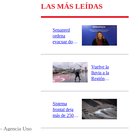
LAS MÁS LEÍDAS
Senapred
ordena
evacuar dos
sectores de
Carahue por
desborde del
río Damas:
Vuelve la
activa
lluvia a la
mensajería
Región
SAE
Metropolitana:
este es el
pronóstico de
la DMC para
Sistema
este viernes
frontal deja
más de 250
damnificados
y 317
 – Agencia Uno