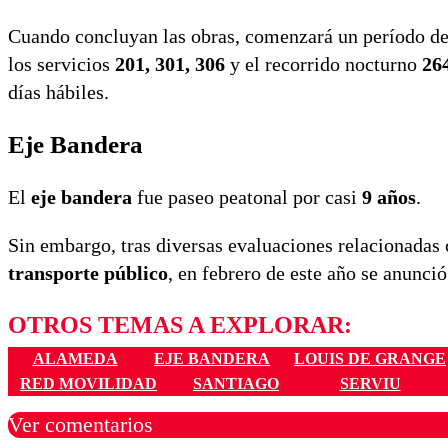
Cuando concluyan las obras, comenzará un período d
los servicios
201, 301, 306
y el recorrido nocturno
26
días hábiles.
Eje Bandera
El
eje bandera
fue paseo peatonal por casi
9 años
.
Sin embargo, tras diversas evaluaciones relacionadas 
transporte público
, en febrero de este año se anunci
OTROS TEMAS A EXPLORAR:
ALAMEDA
EJE BANDERA
LOUIS DE GRANGE
RED MOVILIDAD
SANTIAGO
SERVIU
Ver comentarios