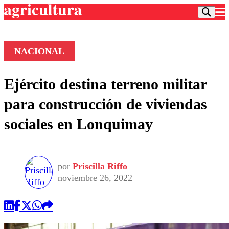
NACIONAL
Podcast
Ejército destina terreno militar
Frecuencias
Agricultura TV
para construcción de viviendas
Deportes
sociales en Lonquimay
Entretención
Colo Colo
Noticias
Motor
Vida Social
Otros Deportes
Dato Practico
Publicaciones en medios
por
Priscilla Riffo
Seleccion Chilena
Economía
Opinión
noviembre 26, 2022
Torneo Internacional
Internacional
Programas
Torneo Nacional
Nacional
Comercial
Universidad Católica
Política
Universidad de Chile
Sustentabilidad