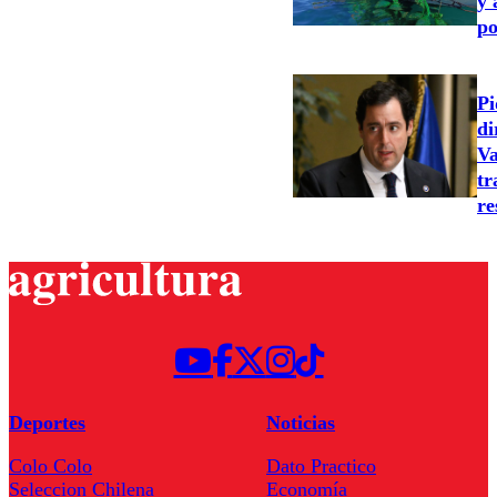
y 
po
Pi
di
Va
tr
re
Deportes
Noticias
Colo Colo
Dato Practico
Seleccion Chilena
Economía