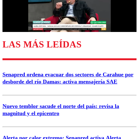
Nombre
Correo
LAS MÁS LEÍDAS
Enviar comentario
Senapred ordena evacuar dos sectores de Carahue por
desborde del río Damas: activa mensajería SAE
Nuevo temblor sacude el norte del país: revisa la
magnitud y el epicentro
Alerta por calor extremo: Senapred activa Alerta