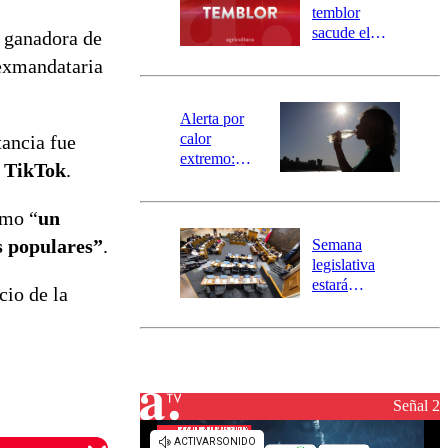
activa
temblor
mensajería
sacude el
 ganadora de
SAE
norte del país:
 exmandataria
revisa la
magnitud y el
epicentro
Alerta por
calor
tancia fue
extremo:
e
TikTok
.
Senapred
activa Alerta
omo “
un
Temprana
Preventiva en
s populares”
.
Semana
tres comunas
legislativa
estará
cio de la
marcada por
el fin de la
tramitación
del proyecto
de
reconstrucción
Señal 2