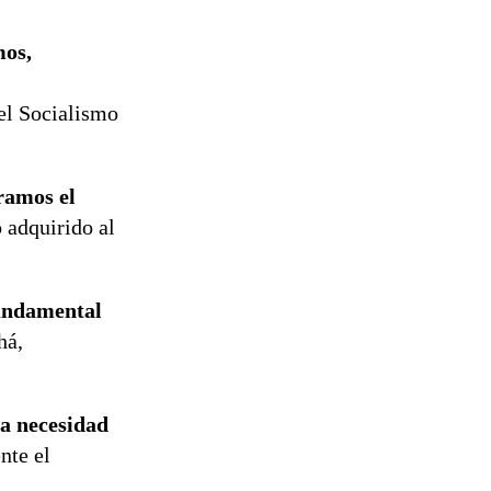
mos,
del Socialismo
ramos el
 adquirido al
undamental
há,
a necesidad
nte el