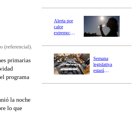
norte del país:
revisa la
magnitud y el
epicentro
Alerta por
calor
extremo:
Senapred
activa Alerta
 (referencial).
Temprana
Preventiva en
Semana
nes primarias
tres comunas
legislativa
ividad
estará
del programa
marcada por
el fin de la
tramitación
del proyecto
unió la noche
de
reconstrucción
bre lo que