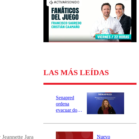
Universidad Católica
Política
Universidad de Chile
Sustentabilidad
LAS MÁS LEÍDAS
Senapred
ordena
evacuar dos
sectores de
Carahue por
desborde del
río Damas:
 Jeannette Jara
Nuevo