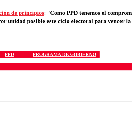
ción de principios
: “
Como PPD tenemos el compromi
or unidad posible este ciclo electoral para vencer l
PPD
PROGRAMA DE GOBIERNO
ados para garantizar un diálogo respetuoso.
Correo