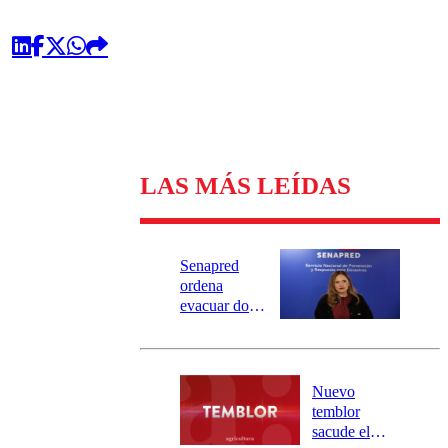
LAS MÁS LEÍDAS
Senapred
ordena
evacuar dos
sectores de
Carahue por
desborde del
río Damas:
Nuevo
activa
temblor
mensajería
sacude el
SAE