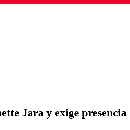
ados para garantizar un diálogo respetuoso.
Correo
Enviar c
ette Jara y exige presenci