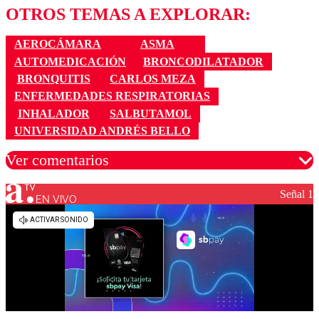
OTROS TEMAS A EXPLORAR:
AEROCÁMARA
ASMA
AUTOMEDICACIÓN
BRONCODILATADOR
BRONQUITIS
CARLOS MEZA
ENFERMEDADES RESPIRATORIAS
INHALADOR
SALBUTAMOL
UNIVERSIDAD ANDRÉS BELLO
Ver comentarios
Señal 1
EN VIVO
Los comentarios son moderados para garantizar un
diálogo respetuoso.
Nombre
Correo