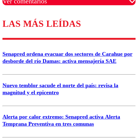
Ver comentarios
LAS MÁS LEÍDAS
Los comentarios son moderados para garantizar un
diálogo respetuoso.
Nombre
Senapred ordena evacuar dos sectores de Carahue por
Correo
desborde del río Damas: activa mensajería SAE
Nuevo temblor sacude el norte del país: revisa la
magnitud y el epicentro
Enviar comentario
Alerta por calor extremo: Senapred activa Alerta
Temprana Preventiva en tres comunas