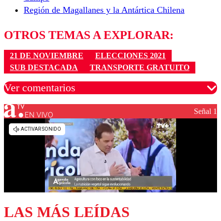
Región de Magallanes y la Antártica Chilena
OTROS TEMAS A EXPLORAR:
21 DE NOVIEMBRE
ELECCIONES 2021
SUB DESTACADA
TRANSPORTE GRATUITO
Ver comentarios
Señal 1
EN VIVO
Los comentarios son moderados para garantizar un
diálogo respetuoso.
Nombre
Correo
LAS MÁS LEÍDAS