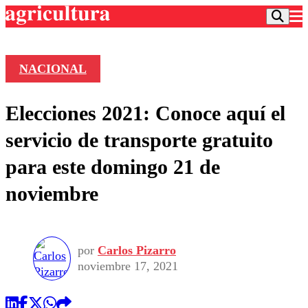
NACIONAL
Podcast
Elecciones 2021: Conoce aquí el
Frecuencias
Agricultura TV
servicio de transporte gratuito
Deportes
para este domingo 21 de
Entretención
Colo Colo
Noticias
noviembre
Motor
Vida Social
Otros Deportes
Dato Practico
Publicaciones en medios
Seleccion Chilena
Economía
Opinión
Torneo Internacional
Internacional
por
Carlos Pizarro
Programas
Torneo Nacional
Nacional
noviembre 17, 2021
Comercial
Universidad Católica
Política
Universidad de Chile
Sustentabilidad