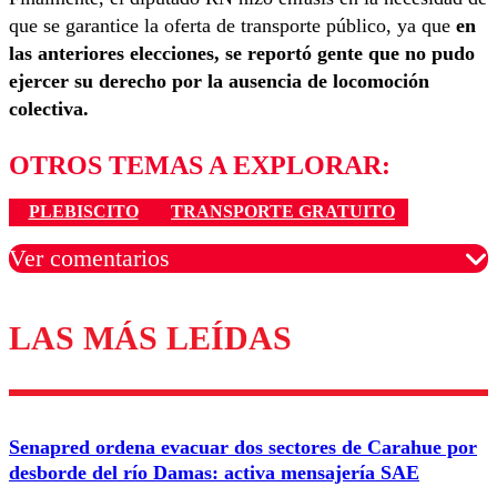
que se garantice la oferta de transporte público, ya que
en
las anteriores elecciones, se reportó gente que no pudo
ejercer su derecho por la ausencia de locomoción
colectiva.
OTROS TEMAS A EXPLORAR:
PLEBISCITO
TRANSPORTE GRATUITO
Ver comentarios
LAS MÁS LEÍDAS
Los comentarios son moderados para garantizar un
diálogo respetuoso.
Nombre
Senapred ordena evacuar dos sectores de Carahue por
Correo
desborde del río Damas: activa mensajería SAE