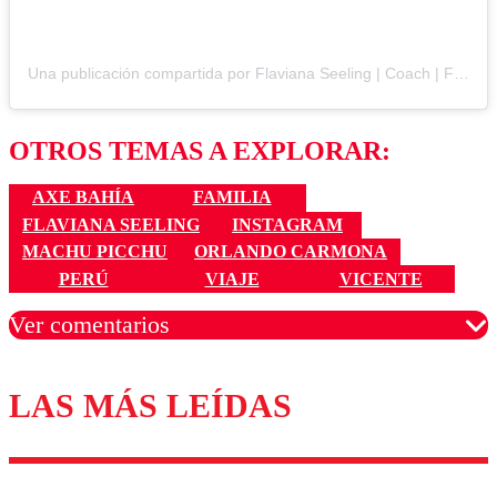
Una publicación compartida por Flaviana Seeling | Coach | Fundadora Axe Bahia (@flavianaseeling)
OTROS TEMAS A EXPLORAR:
AXE BAHÍA
FAMILIA
FLAVIANA SEELING
INSTAGRAM
MACHU PICCHU
ORLANDO CARMONA
PERÚ
VIAJE
VICENTE
Ver comentarios
LAS MÁS LEÍDAS
Los comentarios son moderados para garantizar un
diálogo respetuoso.
Nombre