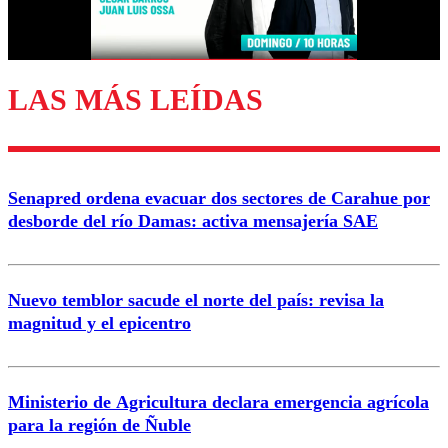
Correo
LAS MÁS LEÍDAS
Enviar comentario
Senapred ordena evacuar dos sectores de Carahue por
desborde del río Damas: activa mensajería SAE
Nuevo temblor sacude el norte del país: revisa la
magnitud y el epicentro
Ministerio de Agricultura declara emergencia agrícola
para la región de Ñuble