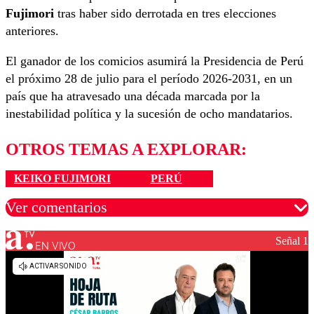
Fujimori
tras haber sido derrotada en tres elecciones
anteriores.
El ganador de los comicios asumirá la Presidencia de Perú
el próximo 28 de julio para el período 2026-2031, en un
país que ha atravesado una década marcada por la
inestabilidad política y la sucesión de ocho mandatarios.
OTROS TEMAS A EXPLORAR:
KEIKO FUJIMORI
PERÚ
Ver comentarios
Señal 1
EN VIVO
Los comentarios son moderados para garantizar un
diálogo respetuoso.
Nombre