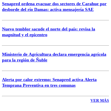
Senapred ordena evacuar dos sectores de Carahue por
Correo
desborde del río Damas: activa mensajería SAE
Nuevo temblor sacude el norte del país: revisa la
magnitud y el epicentro
Enviar comentario
Ministerio de Agricultura declara emergencia agrícola
para la región de Ñuble
Alerta por calor extremo: Senapred activa Alerta
Temprana Preventiva en tres comunas
VER MÁS