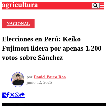
NACIONAL
Podcast
Elecciones en Perú: Keiko
Frecuencias
Agricultura TV
Fujimori lidera por apenas 1.200
Deportes
votos sobre Sánchez
Entretención
Colo Colo
Noticias
Motor
Vida Social
Otros Deportes
Dato Practico
Publicaciones en medios
por
Daniel Parra Roa
Seleccion Chilena
Economía
Opinión
junio 12, 2026
Torneo Internacional
Internacional
Programas
Torneo Nacional
Nacional
Comercial
Universidad Católica
Política
Universidad de Chile
Sustentabilidad