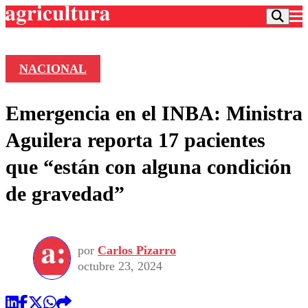
NACIONAL
Podcast
Emergencia en el INBA: Ministra
Frecuencias
Agricultura TV
Aguilera reporta 17 pacientes
Deportes
que “están con alguna condición
Entretención
Colo Colo
Noticias
de gravedad”
Motor
Vida Social
Otros Deportes
Dato Practico
Publicaciones en medios
Seleccion Chilena
Economía
Opinión
Torneo Internacional
Internacional
por
Carlos Pizarro
Programas
Torneo Nacional
Nacional
octubre 23, 2024
Comercial
Universidad Católica
Política
Universidad de Chile
Sustentabilidad