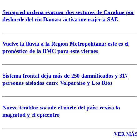
Senapred ordena evacuar dos sectores de Carahue por
Correo
desborde del río Damas: activa mensajería SAE
Vuelve la lluvia a la Región Metropolitana: este es el
pronóstico de la DMC para este viernes
Enviar comentario
Sistema frontal deja más de 250 damnificados y 317
personas aisladas entre Valparaíso y Los Ríos
Nuevo temblor sacude el norte del país: revisa la
magnitud y el epicentro
VER MÁS