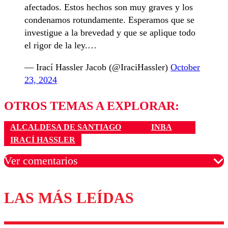
afectados. Estos hechos son muy graves y los
condenamos rotundamente. Esperamos que se
investigue a la brevedad y que se aplique todo
el rigor de la ley.…
— Irací Hassler Jacob (@IraciHassler)
October
23, 2024
OTROS TEMAS A EXPLORAR:
ALCALDESA DE SANTIAGO
INBA
IRACÍ HASSLER
Ver comentarios
LAS MÁS LEÍDAS
Los comentarios son moderados para garantizar un
diálogo respetuoso.
Nombre