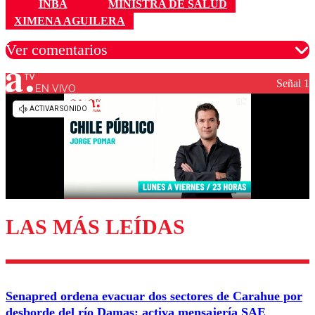
INBA
MINISTRA DE SALUD
XIMENA AGUILERA
Ver comentarios
Señal 1
EN VIVO
Los comentarios son moderados para garantizar un
diálogo respetuoso.
Nombre
Correo
LAS MÁS LEÍDAS
Enviar comentario
Senapred ordena evacuar dos sectores de Carahue por
desborde del río Damas: activa mensajería SAE