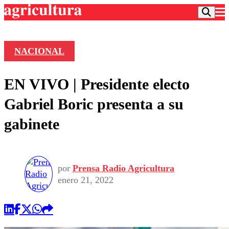
NACIONAL
Podcast
EN VIVO | Presidente electo
Frecuencias
Agricultura TV
Gabriel Boric presenta a su
Deportes
gabinete
Entretención
Colo Colo
Noticias
Motor
Vida Social
Otros Deportes
Dato Practico
Publicaciones en medios
por
Prensa Radio Agricultura
Seleccion Chilena
Economía
Opinión
enero 21, 2022
Torneo Internacional
Internacional
Programas
Torneo Nacional
Nacional
Comercial
Universidad Católica
Política
Universidad de Chile
Sustentabilidad