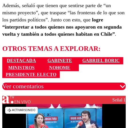
Además, señaló que tienen que sentirse parte de “un
mismo proyecto”, que traspase “las fronteras de lo que son
los partidos políticos”. Junto con esto, que
logre
“interpretar a todos quienes nos apoyaron en segunda
vuelta y también a todos quienes habitan en Chile”
.
OTROS TEMAS A EXPLORAR:
DESTACADA
GABINETE
GABRIEL BORIC
MINISTROS
NOHOME
PRESIDENTE ELECTO
Ver comentarios
Señal 1
EN VIVO
Los comentarios son moderados para garantizar un
diálogo respetuoso.
Nombre