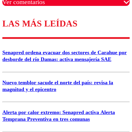
Ver comentarios
LAS MÁS LEÍDAS
Los comentarios son moderados para garantizar un
diálogo respetuoso.
Nombre
Senapred ordena evacuar dos sectores de Carahue por
Correo
desborde del río Damas: activa mensajería SAE
Nuevo temblor sacude el norte del país: revisa la
magnitud y el epicentro
Enviar comentario
Alerta por calor extremo: Senapred activa Alerta
Temprana Preventiva en tres comunas