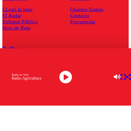
LLegó la hora
Quienes Somos
El Radar
Contacto
Enfoqué Público
Frecuencias
Hoja de Ruta
Tarifas
Comercial
Tarifas Servel Radio
Radio en Vivo
Radio Agricultura
Radio en Vivo
TV en Vivo
Descarga la APP