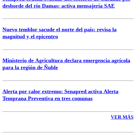
Correo
desborde del río Damas: activa mensajería SAE
Nuevo temblor sacude el norte del país: revisa la
magnitud y el epicentro
Enviar comentario
Ministerio de Agricultura declara emergencia agrícola
para la región de Ñuble
Alerta por calor extremo: Senapred activa Alerta
Temprana Preventiva en tres comunas
VER MÁS