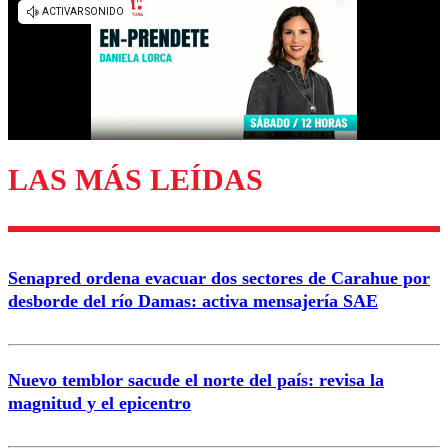
diálogo respetuoso.
Nombre
Correo
LAS MÁS LEÍDAS
Enviar comentario
Senapred ordena evacuar dos sectores de Carahue por
desborde del río Damas: activa mensajería SAE
Nuevo temblor sacude el norte del país: revisa la
magnitud y el epicentro