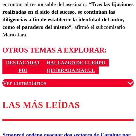
encontrar al responsable del asesinato.
“Tras las fijaciones
realizadas en el sitio del suceso, se continúan las
diligencias a fin de establecer la identidad del autor,
como el paradero del mismo
“, afirmó el subcomisario
Mario Jara.
OTROS TEMAS A EXPLORAR:
DESTACADA1
HALLAZGO DE CUERPO
PDI
QUEBRADA MACUL
Ver comentarios
LAS MÁS LEÍDAS
Los comentarios son moderados para garantizar un
diálogo respetuoso.
Nombre
Senapred ordena evacuar dos sectores de Carahue por