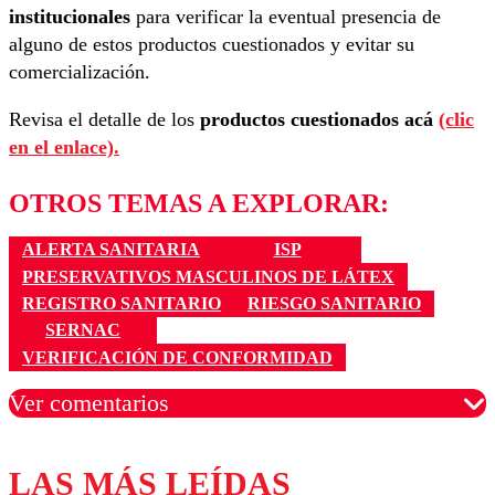
institucionales
para verificar la eventual presencia de
alguno de estos productos cuestionados y evitar su
comercialización.
Revisa el detalle de los
productos cuestionados acá
(clic
en el enlace).
OTROS TEMAS A EXPLORAR:
ALERTA SANITARIA
ISP
PRESERVATIVOS MASCULINOS DE LÁTEX
REGISTRO SANITARIO
RIESGO SANITARIO
SERNAC
VERIFICACIÓN DE CONFORMIDAD
Ver comentarios
LAS MÁS LEÍDAS
Los comentarios son moderados para garantizar un