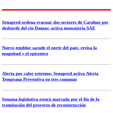
diálogo respetuoso.
Nombre
Senapred ordena evacuar dos sectores de Carahue por
Correo
desborde del río Damas: activa mensajería SAE
Nuevo temblor sacude el norte del país: revisa la
magnitud y el epicentro
Enviar comentario
Alerta por calor extremo: Senapred activa Alerta
Temprana Preventiva en tres comunas
Semana legislativa estará marcada por el fin de la
tramitación del proyecto de reconstrucción