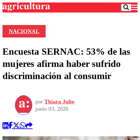
NACIONAL
Podcast
Encuesta SERNAC: 53% de las
Frecuencias
Agricultura TV
mujeres afirma haber sufrido
Deportes
discriminación al consumir
Entretención
Colo Colo
Noticias
Motor
Vida Social
Otros Deportes
Dato Practico
Publicaciones en medios
por
Thiara Julio
Seleccion Chilena
Economía
Opinión
junio 03, 2026
Torneo Internacional
Internacional
Programas
Torneo Nacional
Nacional
Comercial
Universidad Católica
Política
Universidad de Chile
Sustentabilidad