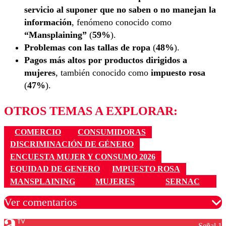
servicio al suponer que no saben o no manejan la
información
, fenómeno conocido como
“Mansplaining”
(
59%
).
Problemas con las tallas de ropa
(
48%
).
Pagos más altos por productos dirigidos a
mujeres
, también conocido como
impuesto rosa
(
47%
).
OTROS TEMAS A EXPLORAR:
COMERCIO
CONSUMIDORAS
DISCRIMINACIÓN DE GÉNERO
ENCUESTA MUJER Y CONSUMO 2026
EQUIDAD DE GENERO
IMPUESTO ROSA
MANSPLAINING
MUJERES
SERNAC
Ver comentarios
Señal 1