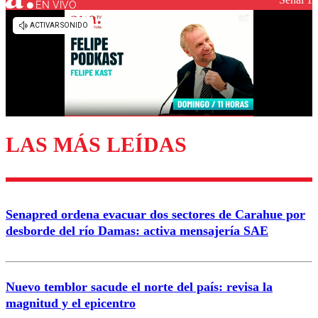
EN VIVO
Los comentarios son moderados para garantizar un
diálogo respetuoso.
Nombre
Correo
LAS MÁS LEÍDAS
Enviar comentario
Senapred ordena evacuar dos sectores de Carahue por
desborde del río Damas: activa mensajería SAE
Nuevo temblor sacude el norte del país: revisa la
magnitud y el epicentro