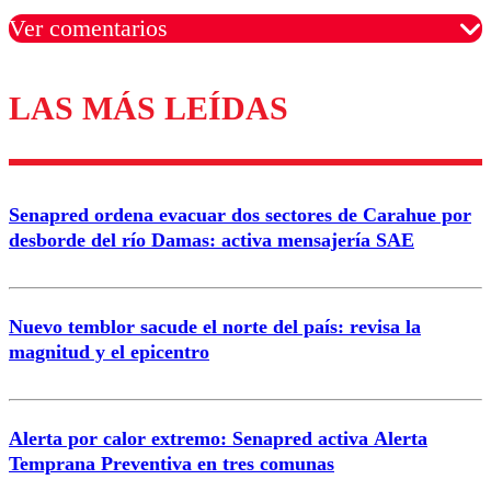
Ver comentarios
LAS MÁS LEÍDAS
Los comentarios son moderados para garantizar un
diálogo respetuoso.
Nombre
Senapred ordena evacuar dos sectores de Carahue por
Correo
desborde del río Damas: activa mensajería SAE
Nuevo temblor sacude el norte del país: revisa la
magnitud y el epicentro
Enviar comentario
Alerta por calor extremo: Senapred activa Alerta
Temprana Preventiva en tres comunas