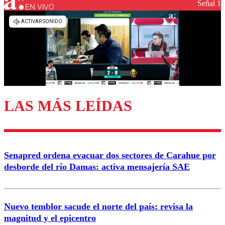
Señal 1
EN VIVO
Los comentarios son moderados para garantizar un
diálogo respetuoso.
Nombre
Correo
LAS MÁS LEÍDAS
Enviar comentario
Senapred ordena evacuar dos sectores de Carahue por
desborde del río Damas: activa mensajería SAE
Nuevo temblor sacude el norte del país: revisa la
magnitud y el epicentro