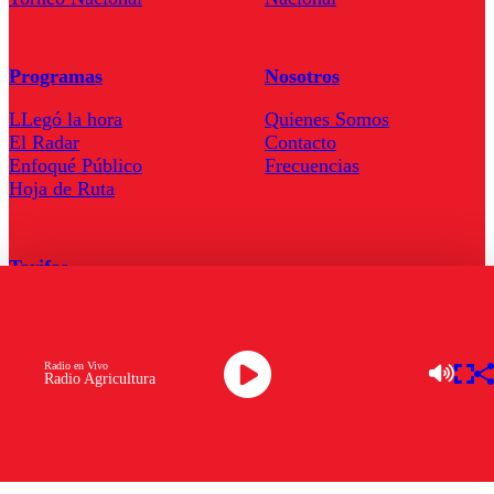
Programas
Nosotros
LLegó la hora
Quienes Somos
El Radar
Contacto
Enfoqué Público
Frecuencias
Hoja de Ruta
Tarifas
Comercial
Tarifas Servel Radio
Radio en Vivo
Radio Agricultura
Radio en Vivo
TV en Vivo
Descarga la APP