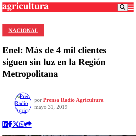
NACIONAL
Podcast
Enel: Más de 4 mil clientes
Frecuencias
Agricultura TV
siguen sin luz en la Región
Deportes
Metropolitana
Entretención
Colo Colo
Noticias
Motor
Vida Social
Otros Deportes
Dato Practico
Publicaciones en medios
por
Prensa Radio Agricultura
Seleccion Chilena
Economía
Opinión
mayo 31, 2019
Torneo Internacional
Internacional
Programas
Torneo Nacional
Nacional
Comercial
Universidad Católica
Política
Universidad de Chile
Sustentabilidad