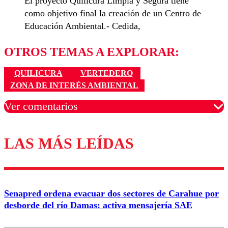
El proyecto Quilicura Limpia y Segura tiene
como objetivo final la creación de un Centro de
Educación Ambiental.- Cedida,
OTROS TEMAS A EXPLORAR:
QUILICURA
VERTEDERO
ZONA DE INTERÉS AMBIENTAL
Ver comentarios
LAS MÁS LEÍDAS
Los comentarios son moderados para garantizar un
diálogo respetuoso.
Nombre
Senapred ordena evacuar dos sectores de Carahue por
Correo
desborde del río Damas: activa mensajería SAE