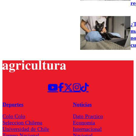
re
¿T
ma
no
cu
Deportes
Noticias
Colo Colo
Dato Practico
Seleccion Chilena
Economía
Universidad de Chile
Internacional
Torneo Nacional
Nacional