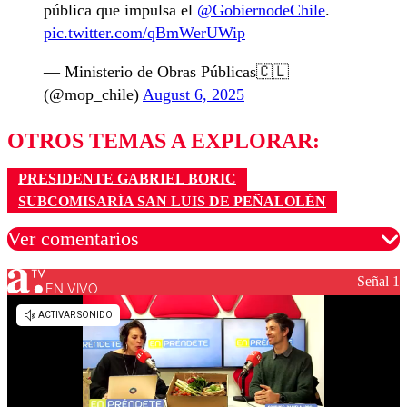
pública que impulsa el
@GobiernodeChile
.
pic.twitter.com/qBmWerUWip
— Ministerio de Obras Públicas🇨🇱
(@mop_chile)
August 6, 2025
OTROS TEMAS A EXPLORAR:
PRESIDENTE GABRIEL BORIC
SUBCOMISARÍA SAN LUIS DE PEÑALOLÉN
Ver comentarios
Señal 1
EN VIVO
Los comentarios son moderados para garantizar un
diálogo respetuoso.
Nombre
Correo