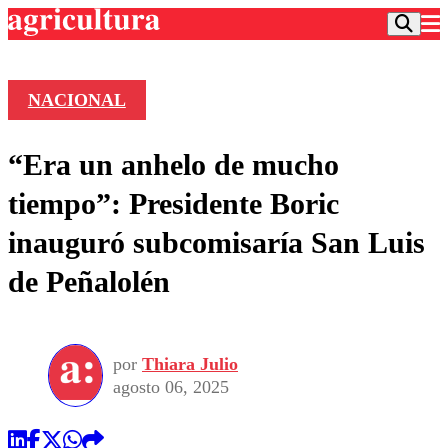
NACIONAL
Podcast
“Era un anhelo de mucho
Frecuencias
Agricultura TV
tiempo”: Presidente Boric
Deportes
inauguró subcomisaría San Luis
Entretención
Colo Colo
Noticias
de Peñalolén
Motor
Vida Social
Otros Deportes
Dato Practico
Publicaciones en medios
Seleccion Chilena
Economía
Opinión
Torneo Internacional
Internacional
por
Thiara Julio
Programas
Torneo Nacional
Nacional
agosto 06, 2025
Comercial
Universidad Católica
Política
Universidad de Chile
Sustentabilidad