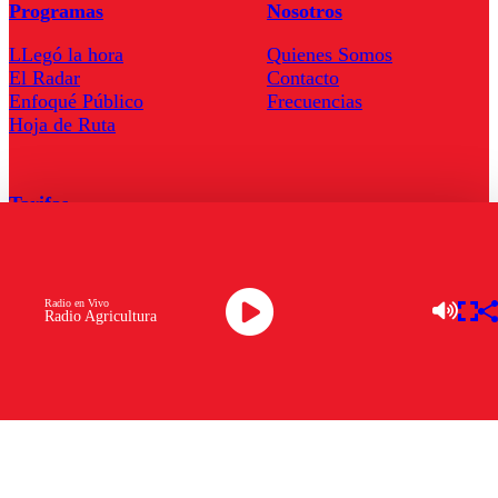
Programas
Nosotros
LLegó la hora
Quienes Somos
El Radar
Contacto
Enfoqué Público
Frecuencias
Hoja de Ruta
Tarifas
Comercial
Tarifas Servel Radio
Radio en Vivo
Radio Agricultura
Radio en Vivo
TV en Vivo
Descarga la APP