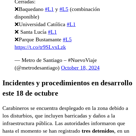
Cerradas:
❌️Baquedano
#L1
y
#L5
(combinación
disponible)
❌️Universidad Católica
#L1
❌️ Santa Lucía
#L1
❌️Parque Bustamante
#L5
https://t.co/tr9SLvxLzk
— Metro de Santiago – #NuevoViaje
(@metrodesantiago)
October 18, 2024
Incidentes y procedimientos en desarrollo
este 18 de octubre
Carabineros se encuentra desplegado en la zona debido a
los disturbios, que incluyen barricadas y daños a la
infraestructura pública. Las autoridades informaron que
hasta el momento se han registrado
tres detenidos
, en un