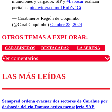
municiones y cargador. SIP y
#Labocar
realizan
peritajes.
pic.twitter.com/o1RnIZv4Gt
— Carabineros Región de Coquimbo
(@CarabCoquimbo)
October 23, 2024
OTROS TEMAS A EXPLORAR:
CARABINEROS
DESTACADA2
LA SERENA
Ver comentarios
LAS MÁS LEÍDAS
Los comentarios son moderados para garantizar un
diálogo respetuoso.
Nombre
Senapred ordena evacuar dos sectores de Carahue por
Correo
desborde del río Damas: activa mensajería SAE