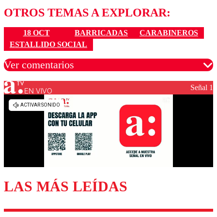
OTROS TEMAS A EXPLORAR:
18 OCT
BARRICADAS
CARABINEROS
ESTALLIDO SOCIAL
Ver comentarios
Señal 1
EN VIVO
Los comentarios son moderados para garantizar un
diálogo respetuoso.
Nombre
Correo
LAS MÁS LEÍDAS
Enviar comentario