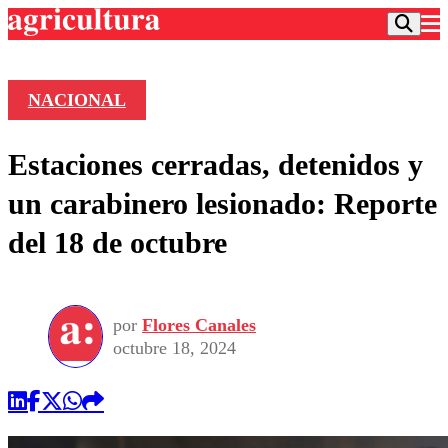
NACIONAL
Podcast
Estaciones cerradas, detenidos y
Frecuencias
Agricultura TV
un carabinero lesionado: Reporte
Deportes
del 18 de octubre
Entretención
Colo Colo
Noticias
Motor
Vida Social
Otros Deportes
Dato Practico
Publicaciones en medios
por
Flores Canales
Seleccion Chilena
Economía
Opinión
octubre 18, 2024
Torneo Internacional
Internacional
Programas
Torneo Nacional
Nacional
Comercial
Universidad Católica
Política
Universidad de Chile
Sustentabilidad