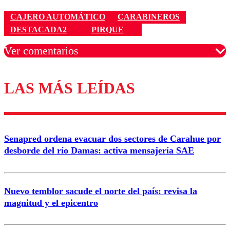
CAJERO AUTOMÁTICO
CARABINEROS
DESTACADA2
PIRQUE
Ver comentarios
LAS MÁS LEÍDAS
Los comentarios son moderados para garantizar un
diálogo respetuoso.
Nombre
Senapred ordena evacuar dos sectores de Carahue por
Correo
desborde del río Damas: activa mensajería SAE
Nuevo temblor sacude el norte del país: revisa la
magnitud y el epicentro
Enviar comentario