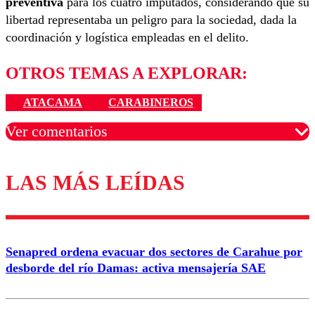
preventiva
para los cuatro imputados, considerando que su
libertad representaba un peligro para la sociedad, dada la
coordinación y logística empleadas en el delito.
OTROS TEMAS A EXPLORAR:
ATACAMA
CARABINEROS
Ver comentarios
LAS MÁS LEÍDAS
Los comentarios son moderados para garantizar un
diálogo respetuoso.
Nombre
Senapred ordena evacuar dos sectores de Carahue por
Correo
desborde del río Damas: activa mensajería SAE