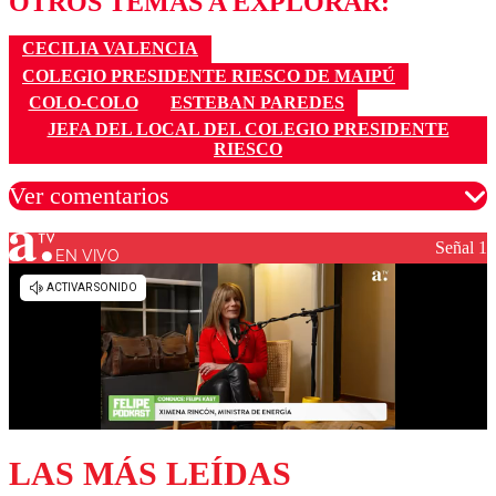
OTROS TEMAS A EXPLORAR:
CECILIA VALENCIA
COLEGIO PRESIDENTE RIESCO DE MAIPÚ
COLO-COLO
ESTEBAN PAREDES
JEFA DEL LOCAL DEL COLEGIO PRESIDENTE
RIESCO
Ver comentarios
Señal 1
EN VIVO
Los comentarios son moderados para garantizar un
diálogo respetuoso.
Nombre
Correo
LAS MÁS LEÍDAS