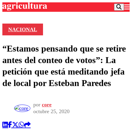
NACIONAL
Podcast
“Estamos pensando que se retire
Frecuencias
Agricultura TV
antes del conteo de votos”: La
Deportes
petición que está meditando jefa
Entretención
Colo Colo
Noticias
de local por Esteban Paredes
Motor
Vida Social
Otros Deportes
Dato Practico
Publicaciones en medios
Seleccion Chilena
Economía
Opinión
Torneo Internacional
Internacional
por
core
Programas
octubre 25, 2020
Torneo Nacional
Nacional
Comercial
Universidad Católica
Política
Universidad de Chile
Sustentabilidad