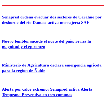
Nombre
Senapred ordena evacuar dos sectores de Carahue por
Correo
desborde del río Damas: activa mensajería SAE
Nuevo temblor sacude el norte del país: revisa la
magnitud y el epicentro
Enviar comentario
Ministerio de Agricultura declara emergencia agrícola
para la región de Ñuble
Alerta por calor extremo: Senapred activa Alerta
Temprana Preventiva en tres comunas