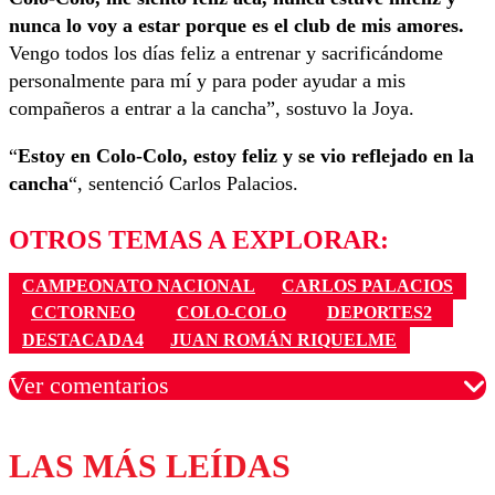
nunca lo voy a estar porque es el club de mis amores.
Vengo todos los días feliz a entrenar y sacrificándome
personalmente para mí y para poder ayudar a mis
compañeros a entrar a la cancha”, sostuvo la Joya.
“
Estoy en Colo-Colo, estoy feliz y se vio reflejado en la
cancha
“, sentenció Carlos Palacios.
OTROS TEMAS A EXPLORAR:
CAMPEONATO NACIONAL
CARLOS PALACIOS
CCTORNEO
COLO-COLO
DEPORTES2
DESTACADA4
JUAN ROMÁN RIQUELME
Ver comentarios
LAS MÁS LEÍDAS
Los comentarios son moderados para garantizar un
diálogo respetuoso.