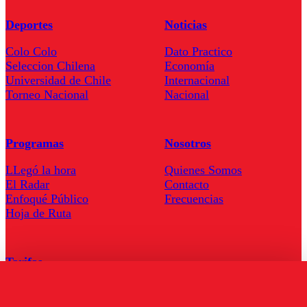
Deportes
Noticias
Colo Colo
Dato Practico
Seleccion Chilena
Economía
Universidad de Chile
Internacional
Torneo Nacional
Nacional
Programas
Nosotros
LLegó la hora
Quienes Somos
El Radar
Contacto
Enfoqué Público
Frecuencias
Hoja de Ruta
Tarifas
Comercial
Tarifas Servel Radio