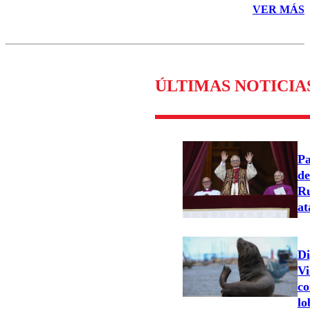
VER MÁS
ÚLTIMAS NOTICIA
Pa
de
Ru
at
Di
Vi
co
lo